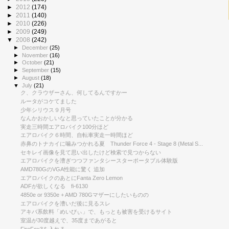
►
2012
(174)
►
2011
(140)
►
2010
(226)
►
2009
(249)
▼
2008
(242)
►
December
(25)
►
November
(16)
►
October
(21)
►
September
(15)
►
August
(18)
▼
July
(21)
ク、クラウザーさん、何してるんですかー
ルータがコケてました
少年シリウス９月号
なんかおかしいなと思っていたことが分かる
実走三時間エアロバイク100分ほど
エアロバイク６時間、自転車実走一時間ほど
赤鼻のトナカイに噛みつかれる夏 Thunder Force 4 - Stage 8 (Metal S...
セキレイ画像を見て思い出したけど検索で見つからない
エアロバイクを漕ぎつつファンタシースターポータブル体験版
AMD780GのVGA性能に驚く 追加
エアロバイクのあとにFanta Zero Lemon
ADFが欲しくなる fi-6130
4850e or 9350e + AMD 780Gマザーにしたいものの
エアロバイクを漕いだ後に見るスレ
アキバ系飲料「めいびぃ」で、もっとも被害を受けるサイト
室温が30度越えで、35度まであがると
FireFox3を入れる