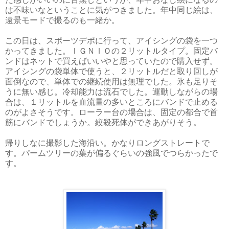
は不味いなということに気がつきました。年中同じ絵は、
遠景モードで撮るのも一緒か。
この日は、スポーツデポに行って、アイシングの袋を一つ
かってきました。ＩＧＮＩＯの２リットルタイプ。固定バ
ンドはネットで買えばいいやと思っていたので購入せず。
アイシングの袋単体で使うと、２リットルだと取り回しが
面倒なので、単体での継続使用は無理でした。氷も足りそ
うに無い感じ。冷却能力は流石でした。運動しながらの場
合は、１リットルを血流量の多いところにバンドで止める
のがよさそうです。ローラー台の場合は、固定の都合で首
筋にバンドでしょうか。絞殺死体ができあがりそう。
帰りしなに撮影した海沿い。かなりロングストレートで
す。パームツリーの葉が偏るぐらいの強風でつらかったで
す。