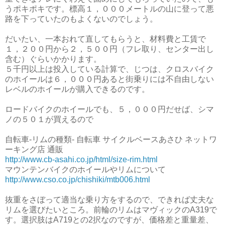
うポキポキです。標高１，０００メートルの山に登って悪
路を下っていたのもよくないのでしょう。
だいたい、一本おれて直してもらうと、材料費と工賃で
１，２００円から２，５００円（フレ取り、センター出し
含む）ぐらいかかります。
５千円以上は投入している計算で、じつは、クロスバイク
のホイールは６，０００円あると街乗りには不自由しない
レベルのホイールが購入できるのです。
ロードバイクのホイールでも、５，０００円だせば、シマ
ノの５０１が買えるので
自転車-リムの種類- 自転車 サイクルベースあさひ ネットワ
ーキング店 通販
http://www.cb-asahi.co.jp/html/size-rim.html
マウンテンバイクのホイールやリムについて
http://www.cso.co.jp/chishiki/mtb006.html
抜重をさぼって適当な乗り方をするので、できれば丈夫な
リムを選びたいところ。前輪のリムはマヴィックのA319で
す。選択肢はA719との2択なのですが、価格差と重量差、