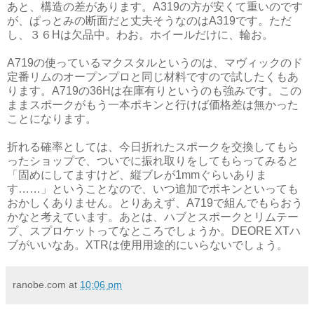
あと、構造の差があります。A319の方が安くて重いのです
が、ぱっとみの断面だと丈夫そうなのはA319です。ただ
し、３６Hは欠品中。わお。ホイールだけに、輪お。
A719の使っているマクスタルというのは、マヴィックのド
定番リムのオープンプロと同じ材料ですので試したくもあ
ります。A719の36Hは在庫有りというのも強みです。この
ままスポークがもう一本ポキンと行けば価格差は無かった
ことになります。
折れる確率としては、今日折れたスポークを交換してもら
ったショップで、ついでに振れ取りをしてもらってみると
「固めにしてますけど、縦ブレが1mmぐらいありま
す……」ということなので、いつ追加でポキンといっても
おかしくありません。とりあえず、A719で組んでもらおう
かなと考えています。あとは、ハブとスポークとリムテー
プ、スプロケットってなところでしょうか。DEORE XTハ
ブがいいなあ。XTRは使用用途的にいらないでしょう。
ranobe.com
at
10:06 pm