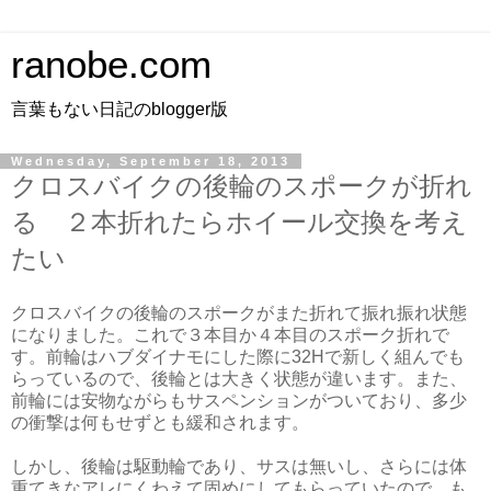
ranobe.com
言葉もない日記のblogger版
Wednesday, September 18, 2013
クロスバイクの後輪のスポークが折れ
る ２本折れたらホイール交換を考え
たい
クロスバイクの後輪のスポークがまた折れて振れ振れ状態
になりました。これで３本目か４本目のスポーク折れで
す。前輪はハブダイナモにした際に32Hで新しく組んでも
らっているので、後輪とは大きく状態が違います。また、
前輪には安物ながらもサスペンションがついており、多少
の衝撃は何もせずとも緩和されます。
しかし、後輪は駆動輪であり、サスは無いし、さらには体
重てきなアレにくわえて固めにしてもらっていたので、も