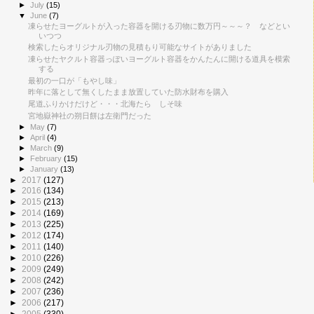
►
July
(15)
▼
June
(7)
凍らせたヨーグルトが入った容器を開ける刃物に数万円～～～？ などとい
いつつ
検索したらオリジナル刃物の見積もり可能なサイトがありました
凍らせたヤクルト容器っぽいヨーグルト容器をかんたんに開ける道具を模索
する
最初の一口が「もやし味」
昨年に落として無くしたまま放置していた防水財布を購入
尾道ふりかけだけど・・・北海たら しそ味
宮地嶽神社の朔日餅は左衛門だった
►
May
(7)
►
April
(4)
►
March
(9)
►
February
(15)
►
January
(13)
►
2017
(127)
►
2016
(134)
►
2015
(213)
►
2014
(169)
►
2013
(225)
►
2012
(174)
►
2011
(140)
►
2010
(226)
►
2009
(249)
►
2008
(242)
►
2007
(236)
►
2006
(217)
►
2005
(330)