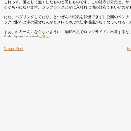
これっす。落として無くしたものと同じものです。この財布以外だと、サ
ゃぐちゃになります。ジップロックとかに入れれば他の財布でもいいのか
ただ、ペダリングしてたり、とつぜんの眠気を我慢できずに公園のベンチ
ックは財布と中の硬貨なんかとスレてやぶれ防水機能がなくなってれろー
まあ、れろーんにならないように、睡眠不足でロングライドに出発するな
Posted by
ranobe.com
at
7:20 pm
Newer Post
H