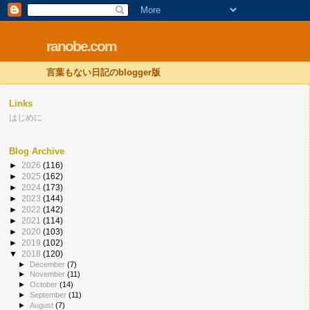
ranobe.com
言葉もない日記のblogger版
Links
はじめに
Blog Archive
►
2026
(116)
►
2025
(162)
►
2024
(173)
►
2023
(144)
►
2022
(142)
►
2021
(114)
►
2020
(103)
►
2019
(102)
▼
2018
(120)
►
December
(7)
►
November
(11)
►
October
(14)
►
September
(11)
►
August
(7)