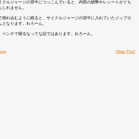
イクルジャージの背中につっこんでいると、内部の紙幣やレシートがぐち
もしれません。
で倒れ込むように眠ると、サイクルジャージの背中に入れていたジップロ
んとなります。れろーん。
、ベンチで寝るなってな話ではあります。れろーん。
ome
Older Post