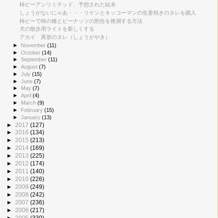
柿ピーアンリミテッド、予想された結末
しょうがないにゃあ・・・リケンとキッコーマンの生姜焼きのタレを購入
柿ピーで柿の種とピーナッツの割合を推測する方法
犬の散歩用ライトを新しくする
アカイ 異形のタレ（しょうがやき）
►
November
(11)
►
October
(14)
►
September
(11)
►
August
(7)
►
July
(15)
►
June
(7)
►
May
(7)
►
April
(4)
►
March
(9)
►
February
(15)
►
January
(13)
►
2017
(127)
►
2016
(134)
►
2015
(213)
►
2014
(169)
►
2013
(225)
►
2012
(174)
►
2011
(140)
►
2010
(226)
►
2009
(249)
►
2008
(242)
►
2007
(236)
►
2006
(217)
►
2005
(330)