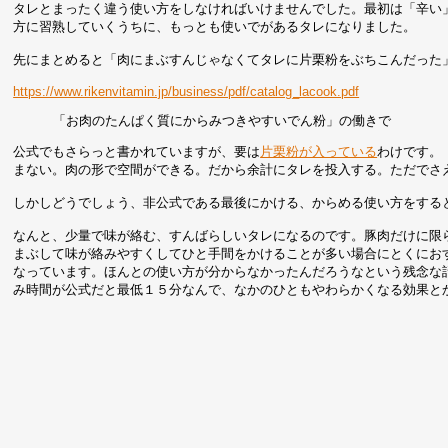
タレとまったく違う使い方をしなければいけませんでした。最初は「辛い
方に習熟していくうちに、もっとも使いでがあるタレになりました。
先にまとめると「肉にまぶすんじゃなくてタレに片栗粉をぶちこんだった
https://www.rikenvitamin.jp/business/pdf/catalog_lacook.pdf
「お肉のたんぱく質にからみつきやすいでん粉」の働きで
公式でもさらっと書かれていますが、要は
片栗粉が入っている
わけです。
まない。肉の形で空間ができる。だから余計にタレを投入する。ただでさ
しかしどうでしょう、非公式である最後にかける、からめる使い方をする
なんと、少量で味が絡む、すんばらしいタレになるのです。豚肉だけに限
まぶして味が絡みやすくしてひと手間をかけることが多い場合にとくにおす
なっています。ほんとの使い方が分からなかったんだろうなという残念な
み時間が公式だと最低１５分なんで、なかのひともやわらかくなる効果と