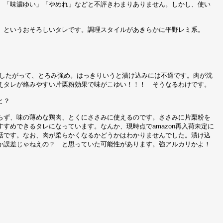
」「味濃ゆい」「やめれ」などと不評きわまりありません。しかし、使い
」というおそろしいタレです。調理スタイルがあきらかに平野レミ系。
 したがって、とろみ強め。はっきりいうと漬け込みには不適です。肉が沈
えタレが絡みやすい片栗粉効果で味がこゆい！！！ そうなるわけです。
と？
らず、味の薄めな鶏肉、とくにささみに使えるのです。ささみに片栗粉を
すめできるタレになっています。なんか、現時点でamazon再入荷未定に
話です。なお、肉が柔らかくなるかどうかはわかりませんでした。漬け込
か誤差じゃねえの？ と思っていた可能性があります。強アルカリかよ！