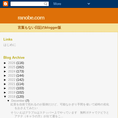
ranobe.com
言葉もない日記のblogger版
Links
はじめに
Blog Archive
►
2026
(116)
►
2025
(162)
►
2024
(173)
►
2023
(144)
►
2022
(142)
►
2021
(114)
►
2020
(103)
►
2019
(102)
▼
2018
(120)
▼
December
(7)
紅茶を自前で煎れるのが面倒だけど、可能なかぎり手間を省いて経時の劣化
をおさえてみたい
そういえばグラブルはステッパー上でやっています 無料ガチャでクビラと
アテナ（キャラの方）が出て運をこ...