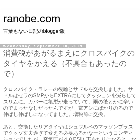
ranobe.com
言葉もない日記のblogger版
Wednesday, September 18, 2019
消費税があがるまえにクロスバイクの
タイヤをかえる（不具合もあったの
で）
クロスバイク・ラレーの後輪とサドルを交換しました。サ
ドルはセラのSMPからEXTRAにしてクッションを減らして
スリムに。カバーに亀裂が走っていて、雨の後とかに辛い
のでまったなしだったんですが、電アシにばかりのるので
伸ばし伸ばしになってました。増税前に交換。
あと、交換したリアタイヤはシュワルベのマラソンプラス
でクッソ丈夫過ぎて変える必要あるかなーというコンディ
ションでしたが、空気圧が４０PSI以下あたりになると、な