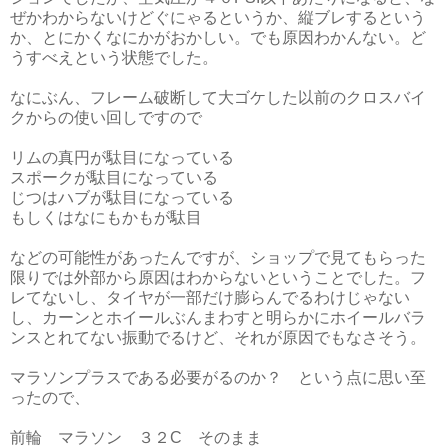
ぜかわからないけどぐにゃるというか、縦ブレするという
か、とにかくなにかがおかしい。でも原因わかんない。ど
うすべえという状態でした。
なにぶん、フレーム破断して大ゴケした以前のクロスバイ
クからの使い回しですので
リムの真円が駄目になっている
スポークが駄目になっている
じつはハブが駄目になっている
もしくはなにもかもが駄目
などの可能性があったんですが、ショップで見てもらった
限りでは外部から原因はわからないということでした。フ
レてないし、タイヤが一部だけ膨らんでるわけじゃない
し、カーンとホイールぶんまわすと明らかにホイールバラ
ンスとれてない振動でるけど、それが原因でもなさそう。
マラソンプラスである必要がるのか？ という点に思い至
ったので、
前輪 マラソン ３２C そのまま