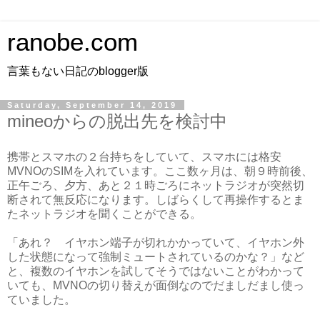
ranobe.com
言葉もない日記のblogger版
Saturday, September 14, 2019
mineoからの脱出先を検討中
携帯とスマホの２台持ちをしていて、スマホには格安
MVNOのSIMを入れています。ここ数ヶ月は、朝９時前後、
正午ごろ、夕方、あと２１時ごろにネットラジオが突然切
断されて無反応になります。しばらくして再操作するとま
たネットラジオを聞くことができる。
「あれ？ イヤホン端子が切れかかっていて、イヤホン外
した状態になって強制ミュートされているのかな？」など
と、複数のイヤホンを試してそうではないことがわかって
いても、MVNOの切り替えが面倒なのでだましだまし使っ
ていました。