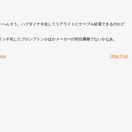
いへんそう。ハブダイナモ化してリアライトにケーブル給電できるのかど
インチ化したブロンプトンかほかメーカーの対抗機種でないかなあ。
ome
Older Post