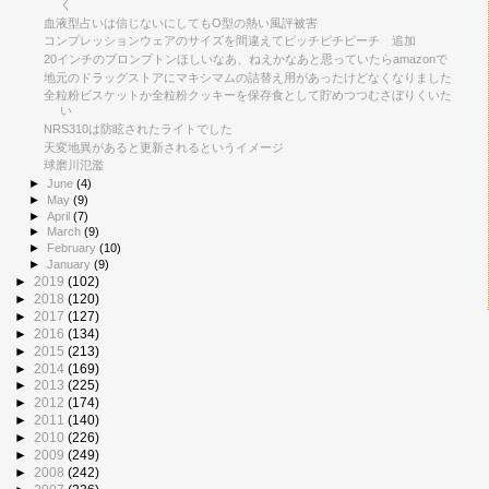
く
血液型占いは信じないにしてもO型の熱い風評被害
コンプレッションウェアのサイズを間違えてピッチピチピーチ 追加
20インチのブロンプトンほしいなあ、ねえかなあと思っていたらamazonで
地元のドラッグストアにマキシマムの詰替え用があったけどなくなりました
全粒粉ビスケットか全粒粉クッキーを保存食として貯めつつむさぼりくいた
い
NRS310は防眩されたライトでした
天変地異があると更新されるというイメージ
球磨川氾濫
►
June
(4)
►
May
(9)
►
April
(7)
►
March
(9)
►
February
(10)
►
January
(9)
►
2019
(102)
►
2018
(120)
►
2017
(127)
►
2016
(134)
►
2015
(213)
►
2014
(169)
►
2013
(225)
►
2012
(174)
►
2011
(140)
►
2010
(226)
►
2009
(249)
►
2008
(242)