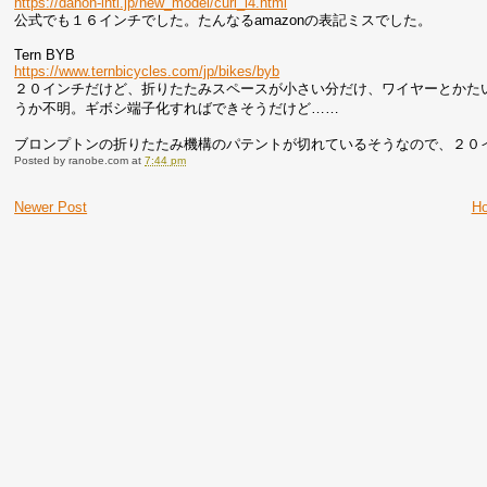
https://dahon-intl.jp/new_model/curl_i4.html
公式でも１６インチでした。たんなるamazonの表記ミスでした。
Tern BYB
https://www.ternbicycles.com/jp/bikes/byb
２０インチだけど、折りたたみスペースが小さい分だけ、ワイヤーとかた
うか不明。ギボシ端子化すればできそうだけど……
ブロンプトンの折りたたみ機構のパテントが切れているそうなので、２０
Posted by
ranobe.com
at
7:44 pm
Newer Post
H