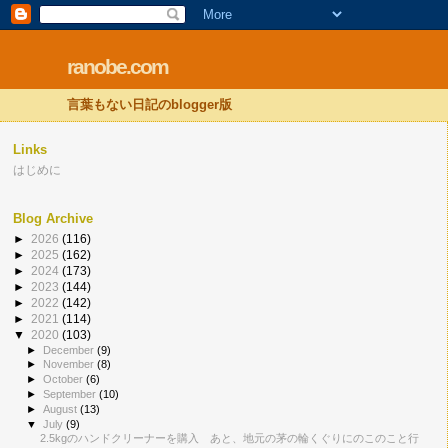
ranobe.com
言葉もない日記のblogger版
Links
はじめに
Blog Archive
►
2026
(116)
►
2025
(162)
►
2024
(173)
►
2023
(144)
►
2022
(142)
►
2021
(114)
▼
2020
(103)
►
December
(9)
►
November
(8)
►
October
(6)
►
September
(10)
►
August
(13)
▼
July
(9)
2.5kgのハンドクリーナーを購入 あと、地元の茅の輪くぐりにのこのこと行