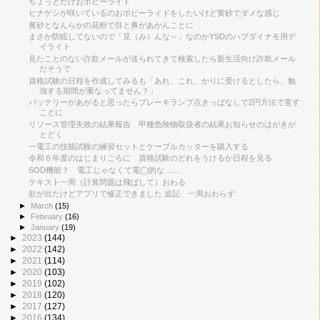
ちょっとだけおポピーライド
ヒナゲシが咲いているのおポピーライドをしたいけど黄砂でダメな感じ
黄砂となんらかの花粉で目と鼻があかんことに
まさか防眩してないので「見（み）んな～」なのかYSDのハブダイナモ用デ
イライト
見たことのない詐欺メールが送られてきて検索したら新生活向け詐欺メール
だそうで
資格試験の日程を作成してみるも「あれ、これ、かりに受けるとしたら、勉
強する期間が重なってません？」
バッテリーがあがると思ったらブレーキランプ点きっぱなしで2円方法で直す
ことに
リソース管理失敗の結果報告 甲種危険物取扱者の結果お知らせのはがきが
とどく
一電工の技能試験の練習セットとケーブルカッターを購入する
令和６年度のはじまりごろに 資格試験のどれをうけるか日程を見る
SOD機能？ 電工じゃなくて電◯的な……
テキスト一周（計算問題は飛ばして）おわる
欲が出たけどアプリで修正できました 追記 一周おわらず
►
March
(15)
►
February
(16)
►
January
(19)
►
2023
(144)
►
2022
(142)
►
2021
(114)
►
2020
(103)
►
2019
(102)
►
2018
(120)
►
2017
(127)
►
2016
(134)