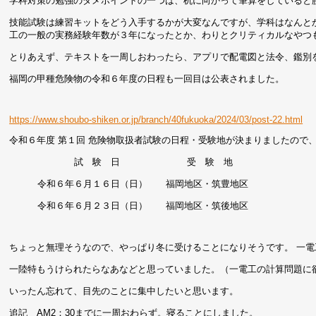
学科対策の勉強のダメポイントの一つは、机に向かって筆算をしていると
技能試験は練習キットをどう入手するかが大変なんですが、学科はなんと
工の一般の実務経験年数が３年になったとか、わりとクリティカルなやつ
とりあえず、テキストを一周しおわったら、アプリで配電図と法令、鑑別
福岡の甲種危険物の令和６年度の日程も一回目は公表されました。
https://www.shoubo-shiken.or.jp/branch/40fukuoka/2024/03/post-22.html
令和６年度 第１回 危険物取扱者試験の日程・受験地が決まりましたので
試 験 日 受 験 地
令和６年６月１６日（日） 福岡地区・筑豊地区
令和６年６月２３日（日） 福岡地区・筑後地区
ちょっと無理そうなので、やっぱり冬に受けることになりそうです。 一
一陸特もうけられたらなあなどと思っていました。（一電工の計算問題に
いったん忘れて、目先のことに集中したいと思います。
追記 AM2：30までに一周おわらず。寝ることにしました。