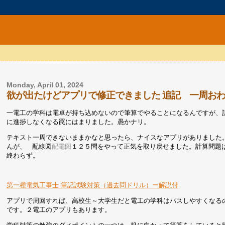
Monday, April 01, 2024
欲が出たけどアプリで修正できました 追記 一周お
一電工の学科は電卓が持ち込めないので筆算でやることになるんですが、
に進捗しなくなる罠にはまりました。愚かナリ。
テキスト一周できないままかなと思ったら、ナイスなアプリがありました
んが、 配線図
配電図
１２５問をやって正気を取り戻せました。計算問題
終わらず。
第一種電気工事士 筆記試験対策（過去問ドリル）ー解説付
アプリで周回すれば、高校生～大学生だと電工の学科はパスしやすくなる
です。２電工のアプリもあります。