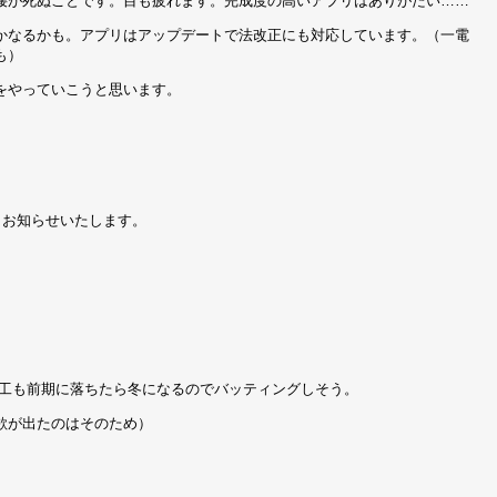
腰が死ぬことです。目も疲れます。完成度の高いアプリはありがたい……
かなるかも。アプリはアップデートで法改正にも対応しています。（一電
も）
をやっていこうと思います。
、お知らせいたします。
電工も前期に落ちたら冬になるのでバッティングしそう。
欲が出たのはそのため）