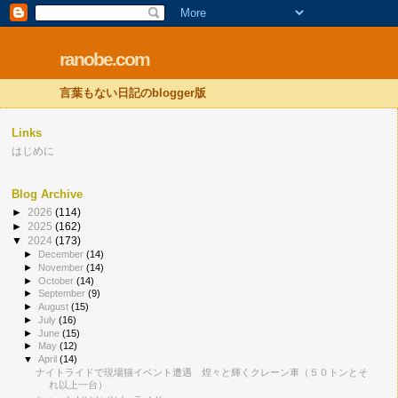
ranobe.com
言葉もない日記のblogger版
Links
はじめに
Blog Archive
►
2026
(114)
►
2025
(162)
▼
2024
(173)
►
December
(14)
►
November
(14)
►
October
(14)
►
September
(9)
►
August
(15)
►
July
(16)
►
June
(15)
►
May
(12)
▼
April
(14)
ナイトライドで現場猫イベント遭遇 煌々と輝くクレーン車（５０トンとそ
れ以上一台）