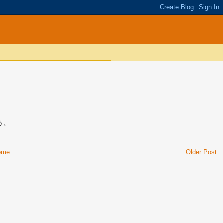
う。
ome
Older Post