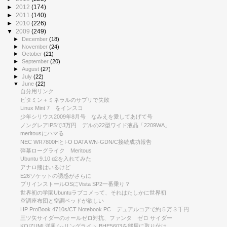
►
2012
(174)
►
2011
(140)
►
2010
(226)
▼
2009
(249)
►
December
(18)
►
November
(24)
►
October
(21)
►
September
(20)
►
August
(27)
►
July
(22)
▼
June
(22)
自分用リンク
ビタミン＋ミネラルのサプリで失敗
Linux Mint 7 をインスコ
少年シリウス2009年8月号 なみえを愛してあげて号
ノングレアIPSで3万円 デルの22型ワイド液晶「2209WA」
meritousにハマる
NEC WR7800HとI-O DATA WN-GDN/C接続成功報告
弾幕ローグライク Meritous
Ubuntu 9.10 α2を入れてみた
アナロ熊はいるけど
E26ソケットの誘惑がさらに
プリインストールOSにVista SP2一番乗り？
世界初の学園Ubuntuラブコメって、それはたしかに世界初
空調座布団と空調ベッドが欲しい
HP ProBook 4710s/CT Notebook PC デュアルコアで約５万３千円
三ツ矢サイダーのオールゼロ対抗、ファンタ ゼロ サイダー
KOIZUMI 洋風シ-リングライト BHE5603を部屋に取り付け