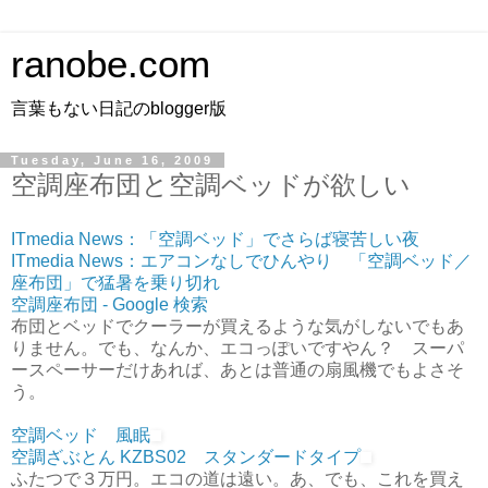
ranobe.com
言葉もない日記のblogger版
Tuesday, June 16, 2009
空調座布団と空調ベッドが欲しい
ITmedia News：「空調ベッド」でさらば寝苦しい夜
ITmedia News：エアコンなしでひんやり 「空調ベッド／
座布団」で猛暑を乗り切れ
空調座布団 - Google 検索
布団とベッドでクーラーが買えるような気がしないでもあ
りません。でも、なんか、エコっぽいですやん？ スーパ
ースペーサーだけあれば、あとは普通の扇風機でもよさそ
う。
空調ベッド 風眠
空調ざぶとん KZBS02 スタンダードタイプ
ふたつで３万円。エコの道は遠い。あ、でも、これを買え