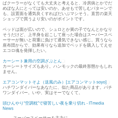
ばクーラーがなくても大丈夫と考えると、冷房病とかでだ
めぽな人にとっては安いのか。あせもで苦しむパターンで
も、設置面を通気良くすればだいぶマシそう。直営の楽天
ショップで買うより安いのがポイントです。
ベッドは面が広いので、シュロとか簀の子でなんとかなり
そうだけど、上半身を起こして座った場合はスーパースペ
ーサーが無いと荷重に負けて通気できない感じ。買うなら
座布団からで、効果有りなら追加でベッドを購入してえせ
エコロ魂を発揮したい。
カーシート兼用の空調ざぶとん
カーシートサイズもあり。ハンモックの最終形態かもしれ
ません。
エアコンマットそよ（送風のみ）[エアコンマットsoyo]
ハチワンダイバーなあなたに、似た商品があります。パチ
ワンダイバー。いや、実はそーでなくて。
頭ひんやり“空調枕”で寝苦しい夜を乗り切れ - ITmedia
News
スーパースペーサーを主力に