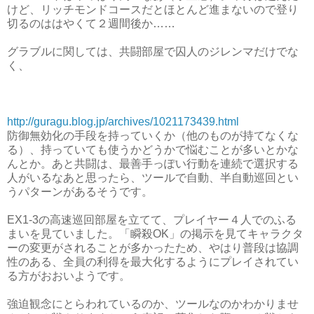
けど、リッチモンドコースだとほとんど進まないので登り
切るのははやくて２週間後か……
グラブルに関しては、共闘部屋で囚人のジレンマだけでな
く、
http://guragu.blog.jp/archives/1021173439.html
防御無効化の手段を持っていくか（他のものが持てなくな
る）、持っていても使うかどうかで悩むことが多いとかな
んとか。あと共闘は、最善手っぽい行動を連続で選択する
人がいるなあと思ったら、ツールで自動、半自動巡回とい
うパターンがあるそうです。
EX1-3の高速巡回部屋を立てて、プレイヤー４人でのふる
まいを見ていました。「瞬殺OK」の掲示を見てキャラクタ
ーの変更がされることが多かったため、やはり普段は協調
性のある、全員の利得を最大化するようにプレイされてい
る方がおおいようです。
強迫観念にとらわれているのか、ツールなのかわかりませ