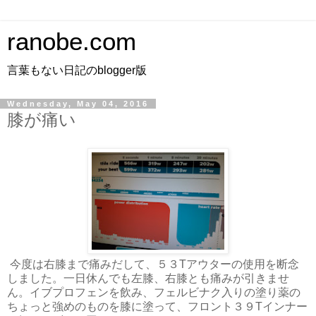
ranobe.com
言葉もない日記のblogger版
Wednesday, May 04, 2016
膝が痛い
今度は右膝まで痛みだして、５３Tアウターの使用を断念
しました。一日休んでも左膝、右膝とも痛みが引きませ
ん。イブプロフェンを飲み、フェルビナク入りの塗り薬の
ちょっと強めのものを膝に塗って、フロント３９Tインナー