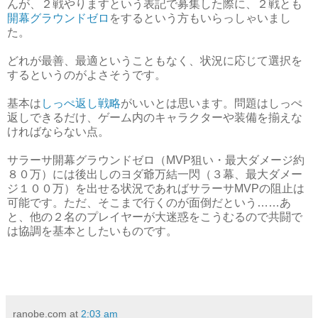
んが、２戦やりますという表記で募集した際に、２戦とも
開幕グラウンドゼロ
をするという方もいらっしゃいまし
た。
どれが最善、最適ということもなく、状況に応じて選択を
するというのがよさそうです。
基本は
しっぺ返し戦略
がいいとは思います。問題はしっぺ
返しできるだけ、ゲーム内のキャラクターや装備を揃えな
ければならない点。
サラーサ開幕グラウンドゼロ（MVP狙い・最大ダメージ約
８０万）には後出しのヨダ爺万結一閃（３幕、最大ダメー
ジ１００万）を出せる状況であればサラーサMVPの阻止は
可能です。ただ、そこまで行くのが面倒だという……あ
と、他の２名のプレイヤーが大迷惑をこうむるので共闘で
は協調を基本としたいものです。
ranobe.com
at
2:03 am