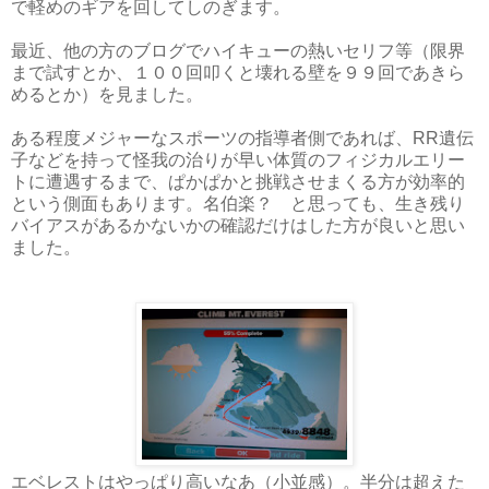
で軽めのギアを回してしのぎます。
最近、他の方のブログでハイキューの熱いセリフ等（限界
まで試すとか、１００回叩くと壊れる壁を９９回であきら
めるとか）を見ました。
ある程度メジャーなスポーツの指導者側であれば、RR遺伝
子などを持って怪我の治りが早い体質のフィジカルエリー
トに遭遇するまで、ぱかぱかと挑戦させまくる方が効率的
という側面もあります。名伯楽？ と思っても、生き残り
バイアスがあるかないかの確認だけはした方が良いと思い
ました。
エベレストはやっぱり高いなあ（小並感）。半分は超えた