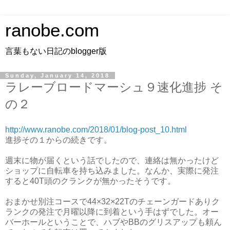
ranobe.com
言葉もない日記のblogger版
Sunday, January 14, 2018
ラレーブロードマーシュ９速化進捗 そ
の２
http://www.ranobe.com/2018/01/blog-post_10.html
進捗その１からの続きです。
週末に物が届くという話でしたので、連絡は無かったけど
ショップに自転車を持ち込みました。なんか、実際に発注
すると40T頭のクランクが無かったそうです。
おまかせ別注コースで44×32×22Tのチェーンガードありク
ランクの発注で月曜以降に到着という手はずでした。オー
バーホールということで、ハブやBBのグリスアップも頼ん