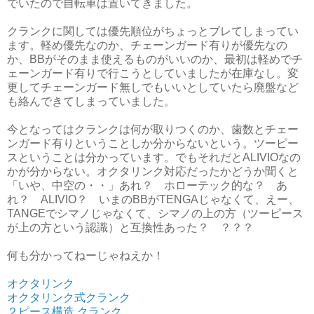
でいたので自転車は置いてきました。
クランクに関しては優先順位がちょっとブレてしまってい
ます。軽め優先なのか、チェーンガード有りが優先なの
か、BBがそのまま使えるものがいいのか、最初は軽めでチ
ェーンガード有りで行こうとしていましたが在庫なし。変
更してチェーンガード無しでもいいとしていたら廃盤など
も絡んできてしまっていました。
今となってはクランクは何が取りつくのか、歯数とチェー
ンガード有りということしか分からないという。ツーピー
スということは分かっています。でもそれだとALIVIOなの
かが分からない。オクタリンク対応だったかどうか聞くと
「いや、中空の・・」あれ？ ホローテック的な？ あ
れ？ ALIVIO？ いまのBBがTENGAじゃなくて、えー、
TANGEでシマノじゃなくて、シマノの上の方（ツーピース
が上の方という認識）と互換性あった？ ？？？
何も分かってねーじゃねえか！
オクタリンク
オクタリンク式クランク
２ピース構造 クランク