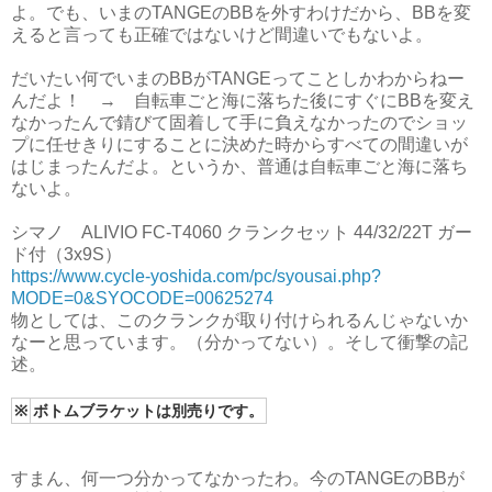
よ。でも、いまのTANGEのBBを外すわけだから、BBを変
えると言っても正確ではないけど間違いでもないよ。
だいたい何でいまのBBがTANGEってことしかわからねー
んだよ！ → 自転車ごと海に落ちた後にすぐにBBを変え
なかったんで錆びて固着して手に負えなかったのでショッ
プに任せきりにすることに決めた時からすべての間違いが
はじまったんだよ。というか、普通は自転車ごと海に落ち
ないよ。
シマノ ALIVIO FC-T4060 クランクセット 44/32/22T ガー
ド付（3x9S）
https://www.cycle-yoshida.com/pc/syousai.php?
MODE=0&SYOCODE=00625274
物としては、このクランクが取り付けられるんじゃないか
なーと思っています。（分かってない）。そして衝撃の記
述。
※
ボトムブラケットは別売りです。
すまん、何一つ分かってなかったわ。今のTANGEのBBが