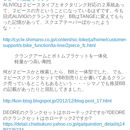
ALIVIOは２ピースタイプとオクタリンク対応の２系統あっ
て、２ピースの方ということになっているはずです。今も
旧式ALIVIOのクランクですが、BBはTANGEに変えてもら
った記憶があって、スクエアテーパーぽかったよう
な・・・
http://cycle.shimano.co.jp/content/sic-bike/ja/home/customer-
support/s-bike_function/ta-line/2piece_fc.html
クランクアームとボトムブラケットを一体化
軽量かつ高い剛性
何が２ピースかと検索したら、BBと一体型でした。 でも、
２ピースクランクセットでBB別売りとか書いてあるクラン
ク売っているところもあるという・・・シマノでも推奨BB
の記載があったりと混乱してきました。
http://kon-blog.blogspot.jp/2012/12/blog-post_17.html
DEOREのクランクセットはホローテック2ですか?DEORE
のクランクセットはホローテック2ですか?
https://detail.chiebukuro.yahoo.co.jp/qa/question_detail/q14
80225234