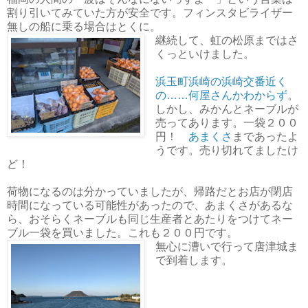
割り引いてみていた方が安全です。フィンスタビライザー
無しの船に乗る場合はとくに。
継続して、虹の松原まではさ
くっといけました。
浜玉町浜崎の浜崎交番近く
の……何屋さんかわからず
。
しかし、みかんとネーブルが
売ってあります。一袋２００
円！
あまくさ
まであったよ
うです。売り切れてましたけ
ど！
荷物になるのは分かっていましたが、帰路だとお店が閉店
時間になっている可能性があったので、あまくさがあるな
ら、おそらくネーブルも同じ生産者とあたりをつけてネー
ブル一袋を買いました。これも２００円です。
無心に漕いで行って唐津城ま
で到着します。