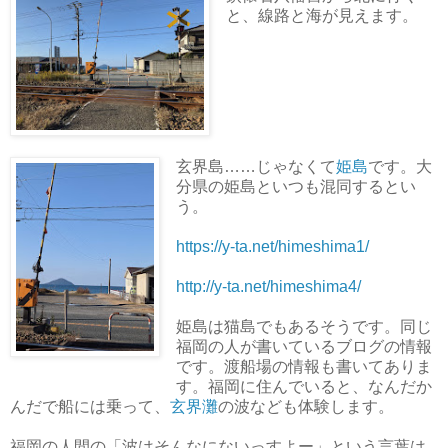
と、線路と海が見えます。
玄界島……じゃなくて
姫島
です。大
分県の姫島といつも混同するとい
う。
https://y-ta.net/himeshima1/
http://y-ta.net/himeshima4/
姫島は猫島でもあるそうです。同じ
福岡の人が書いているブログの情報
です。渡船場の情報も書いてありま
す。福岡に住んでいると、なんだか
んだで船には乗って、
玄界灘
の波なども体験します。
福岡の人間の「波はそんなにないっすよー」という言葉は