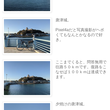
唐津城。
Pixel4aだと写真撮影がヘボ
くてもなんとかなるので好
き。
ここまでくると、問答無用で
往路５０ｋｍです。復路をこ
なせば１００ｋｍは達成でき
ます。
夕焼けの唐津城。