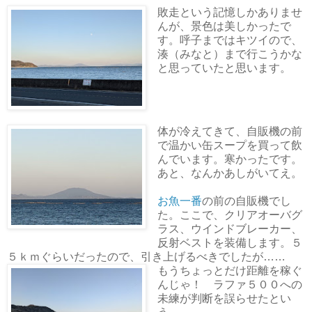
敗走という記憶しかありませ
んが、景色は美しかったで
す。呼子まではキツイので、
湊（みなと）まで行こうかな
と思っていたと思います。
体が冷えてきて、自販機の前
で温かい缶スープを買って飲
んでいます。寒かったです。
あと、なんかあしがいてえ。
お魚一番
の前の自販機でし
た。ここで、クリアオーバグ
ラス、ウインドブレーカー、
反射ベストを装備します。５
５ｋｍぐらいだったので、引き上げるべきでしたが……
もうちょっとだけ距離を稼ぐ
んじゃ！ ラファ５００への
未練が判断を誤らせたとい