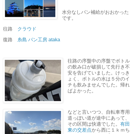
水分なしパン補給がおおかった
です。
往路
クラウド
復路
糸島 パン工房 ataka
往路の序盤中の序盤でボトル
の飲み口が破損して先行き不
安を告げていました。けっき
ょく、ボトルの水は５分のイ
チも飲みませんでした。帰れ
ばよかった。
などと言いつつ、自転車専用
道っぽい道が途中にあって、
その区間は快適でした。
有田
東の交差点
から西に１ｋｍち