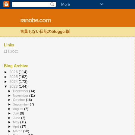
ranobe.com
言葉もない日記のblogger版
Links
はじめに
Blog Archive
►
2026
(114)
►
2025
(162)
►
2024
(173)
▼
2023
(144)
►
December
(14)
►
November
(11)
►
October
(16)
►
September
(7)
►
August
(7)
►
July
(9)
►
June
(7)
►
May
(11)
►
April
(17)
►
March
(20)