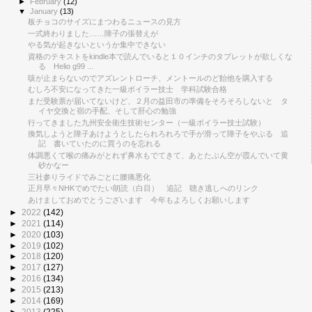
►
February
(12)
▼
January
(13)
板チョコのサイズにまつわるニュースの見方
一式終わりました……障子の張替えが
やる気が起きないというか集中できない
資格のテキストをkindle本で読んでいると１０インチのタブレットが欲しくな
る Helio g99 ...
咳が止まらないのでアズレントローチ、メントールのど飴他を購入する
むしろ不安になってきた一級ボイラー技士 学科試験合格
まだ受験票が届いてないけど、２月の益田市の準備をそろそろしないと タ
イヤ交換と宿の手配、そして肝心の勉強
行ってきました九州安全衛生技術センター（一級ボイラー技士試験）
換気しようと障子あけようとしたられろれろで手が滑って障子をやぶる 追
記 書いていたのに買うのを忘れる
体調悪くて喉の痛みがとれず鼻水もでてきて、あとたぶん空が霞んでいて黄
砂かなー
三社参りライドでみごとに腰痛悪化
正月早々NHKでめでたい朗読（白目） 追記 聴き逃しへのリンク
あけましておめでとうございます 今年もよろしくお願いします
►
2022
(142)
►
2021
(114)
►
2020
(103)
►
2019
(102)
►
2018
(120)
►
2017
(127)
►
2016
(134)
►
2015
(213)
►
2014
(169)
►
2013
(225)