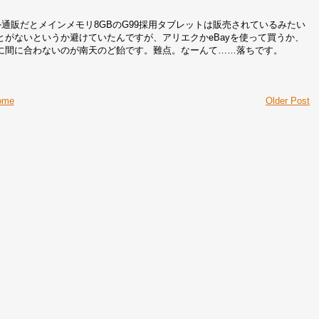
通販だとメインメモリ8GBのG99採用タブレットは販売されているみたい
がないというか避けていたんですが、アリエクかeBayを使って買うか、
に間に合わないのが南天のど飴です。難点。なーんて……落ちです。
ome
Older Post