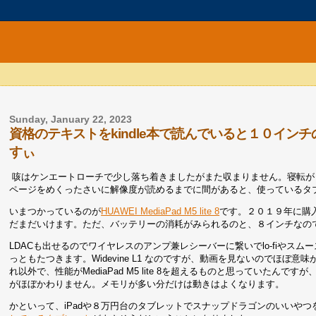
Sunday, January 22, 2023
資格のテキストをkindle本で読んでいると１０インチの
すぃ
咳はケンエートローチで少し落ち着きましたがまた収まりません。寝転が
ページをめくったさいに解像度が読めるまでに間があると、使っているタ
いまつかっているのが
HUAWEI MediaPad M5 lite 8
です。２０１９年に購入し
だまだいけます。ただ、バッテリーの消耗がみられるのと、８インチな
LDACも出せるのでワイヤレスのアンプ兼レシーバーに繋いでlo-fiやスム
っともたつきます。Widevine L1 なのですが、動画を見ないのでほぼ意味があ
れ以外で、性能がMediaPad M5 lite 8を超えるものと思っていたんで
がほぼかわりません。メモリが多い分だけは動きはよくなります。
かといって、iPadや８万円台のタブレットでスナップドラゴンのいいや