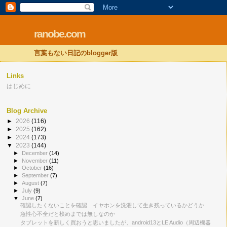
ranobe.com
言葉もない日記のblogger版
Links
はじめに
Blog Archive
►
2026
(116)
►
2025
(162)
►
2024
(173)
▼
2023
(144)
►
December
(14)
►
November
(11)
►
October
(16)
►
September
(7)
►
August
(7)
►
July
(9)
▼
June
(7)
確認したくないことを確認 イヤホンを洗濯して生き残っているかどうか
急性心不全だと検めまでは無しなのか
タブレットを新しく買おうと思いましたが、android13とLE Audio（周辺機器