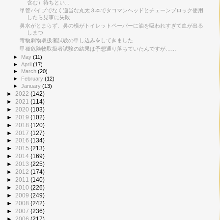
含む）待ちとい...
単管パイプでなく適当な丸太３本でタコマンヘッドとチェーンブロック使用
したら見事に失敗
鼻水がとまらず、鼻の横がトイレットペーパーに油を吸われすぎて血が出る
しまつ
毒物劇物取扱者試験の申し込みをしてきました
甲種危険物取扱者試験の結果は予想通り落ちていたんですが……
►
May
(11)
►
April
(17)
►
March
(20)
►
February
(12)
►
January
(13)
►
2022
(142)
►
2021
(114)
►
2020
(103)
►
2019
(102)
►
2018
(120)
►
2017
(127)
►
2016
(134)
►
2015
(213)
►
2014
(169)
►
2013
(225)
►
2012
(174)
►
2011
(140)
►
2010
(226)
►
2009
(249)
►
2008
(242)
►
2007
(236)
►
2006
(217)