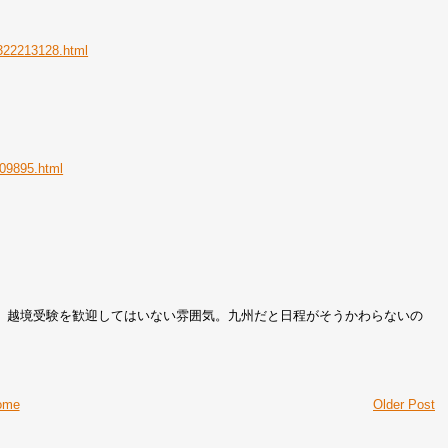
0322213128.html
609895.html
、越境受験を歓迎してはいない雰囲気。九州だと日程がそうかわらないの
ome
Older Post