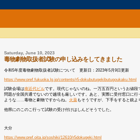
Saturday, June 10, 2023
毒物劇物取扱者試験の申し込みをしてきました
令和5年度毒物劇物取扱者試験について 更新日：2023年5月9日更新
https://www.pref.fukuoka.lg.jp/contents/r5-dokubutugekibutugoukaku.html
試験会場は
南近代ビル
です。現代じゃないのね。一万五百円というお値段
問題が全国共通でないので越境も厳しいです。あと、実際に受付窓口に行
ような……毒物と劇物ですからね。
火薬
もそうですが、下手をすると銃よ
他県にのこのこ行って試験の受け付けはしんどそうでした。
大分
https://www.pref.oita.jp/soshiki/12610/r5dokugeki.html