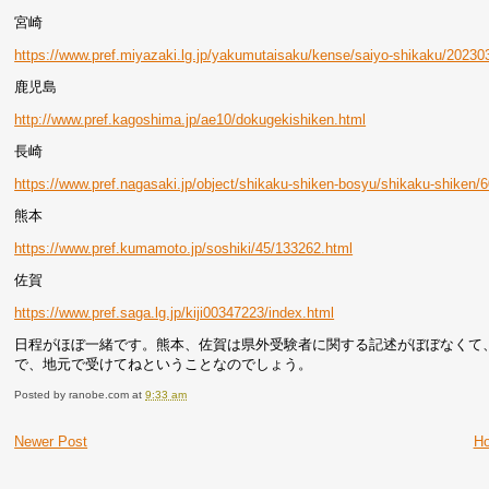
宮崎
https://www.pref.miyazaki.lg.jp/yakumutaisaku/kense/saiyo-shikaku/2023
鹿児島
http://www.pref.kagoshima.jp/ae10/dokugekishiken.html
長崎
https://www.pref.nagasaki.jp/object/shikaku-shiken-bosyu/shikaku-shiken/
熊本
https://www.pref.kumamoto.jp/soshiki/45/133262.html
佐賀
https://www.pref.saga.lg.jp/kiji00347223/index.html
日程がほぼ一緒です。熊本、佐賀は県外受験者に関する記述がぼぼなくて
で、地元で受けてねということなのでしょう。
Posted by
ranobe.com
at
9:33 am
Newer Post
H