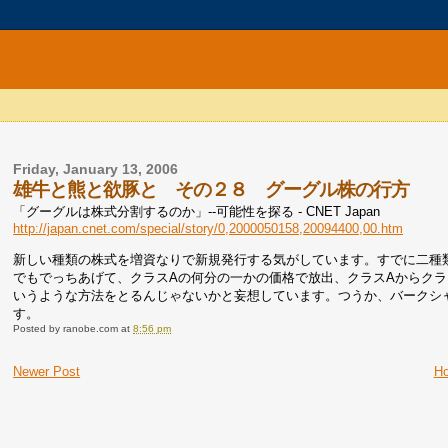
Friday, January 13, 2006
雄牛と熊と欲豚と その２８ グーグル株の行方
「グーグルは株式分割するのか」--可能性を探る - CNET Japan
http://japan.cnet.com/special/story/0,2000050158,20094400,00.htm
新しい種類の株式を増資なりで新規発行する気がしています。すでに二種
でもでっちあげて、クラスAの何分の一かの価格で放出、クラスAからクラ
いうような方法をとるんじゃないかと妄想しています。つうか、バークシ
す。
Posted by
ranobe.com
at
8:56 pm
Newer Post
H