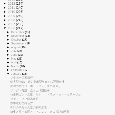
►
2012
(174)
►
2011
(140)
►
2010
(226)
►
2009
(249)
►
2008
(242)
►
2007
(236)
▼
2006
(217)
►
December
(15)
►
November
(13)
►
October
(17)
►
September
(19)
►
August
(19)
►
July
(23)
►
June
(19)
►
May
(23)
►
April
(16)
►
March
(18)
►
February
(17)
▼
January
(18)
ブラボー百五銀行！
個人型401k（確定拠出型年金）の運用会社
部屋の片付け、ポートフォリオの見直し
ブログ（分離）立ち上げ難航中
竹書房ガンマ文庫（ちが） ドラグネット・ミラージュ
タケモトノフ同志諸君
懐中電灯の持ち方
今日の八ちゃん堂の新聞広告
雄牛と熊と欲豚と その２９ 含み損記録更新