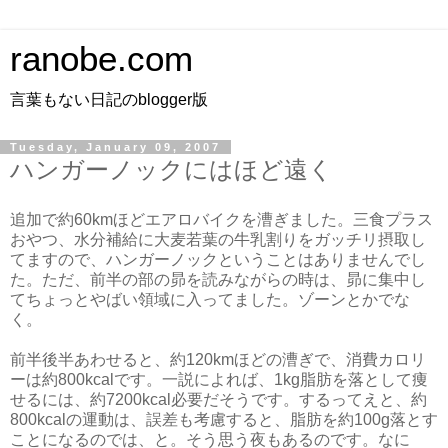
ranobe.com
言葉もない日記のblogger版
Tuesday, January 09, 2007
ハンガーノックにはほど遠く
追加で約60kmほどエアロバイクを漕ぎました。三食プラス
おやつ、水分補給に大麦若葉の牛乳割りをガッチリ摂取し
てますので、ハンガーノックということはありませんでし
た。ただ、前半の部の昴を読みながらの時は、昴に集中し
てちょっとやばい領域に入ってました。ゾーンとかでな
く。
前半後半あわせると、約120kmほどの漕ぎで、消費カロリ
ーは約800kcalです。一説によれば、1kg脂肪を落として痩
せるには、約7200kcal必要だそうです。するってえと、約
800kcalの運動は、誤差も考慮すると、脂肪を約100g落とす
ことになるのでは、と。そう思う夜もあるのです。なに