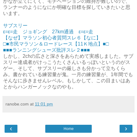
かなか立てにくく、モチベーションの維持が難しいので、
ランナーのようになにか明確な目標を探していきたいと思
います。
サブスリー
ε=ε=走 ジョギング 27km通過 ε=ε=走
【なぜ】マラソン初心者質問スレ６【なに】
□■市民マラソン＆ロードレース【11Ｋ地点】■□
■■■ランニングシューズ批評スレ２■■■
しかし、2chの広さと深さをあらためて実感しました。サブ
スリー達成者がけっこうたくさんいるっぽいというのがス
ゲー。そして、サブスリーの厳しさも分かって立ちくら
み。書かれている練習量が鬼。一月の練習量が、1年間でも
そんなに歩きませんレベル。もしかして、この目まいはあ
とからハンガーノックなのやも。
ranobe.com
at
11:01 pm
‹
›
Home