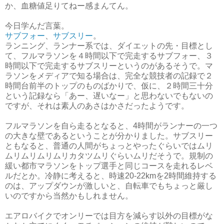
か、血糖値足りてねー感まんてん。
今日学んだ言葉。
サブフォー
、
サブスリー
。
ランニング、ランナー系では、ダイエットの先・目標とし
て、フルマラソンを４時間以下で完走するサブフォー、３
時間以下で完走するサブスリーというのがあるそうで。マ
ラソンをメディアで知る場合は、完全な競技者の記録で２
時間台前半のトップのものばかりで、仮に、２時間三十分
という記録なら「あー、遅いなー」と思わないでもないの
ですが、それは素人のあさはかさだったようです。
フルマラソンを自ら走るとなると、4時間がランナーの一つ
の大きな壁であるということが分かりました。サブスリー
ともなると、普通の人間がちょっとやったぐらいではムリ
ムリムリムリムリカタツムリぐらいムリだそうで。規制の
緩い都市マラソンをトップ選手と同じコースを走れるレベ
ルだとか。冷静に考えると、時速20-22kmを2時間維持する
のは、アップダウンが激しいと、自転車でもちょっと厳し
いのですから当然かもしれません。
エアロバイクでオンリーでは目方を減らす以外の目標がな