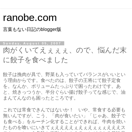
ranobe.com
言葉もない日記のblogger版
Sunday, August 05, 2007
肉がくいてえぇぇぇ、ので、悩んだ末
に餃子を食べました
餃子は挽肉が具で、野菜も入っていてバランスがいいとい
う理由からです。食べたのは、餃子の王将にて餃子定食
を。なんか、ボリュームたっぷりで困ったわけです。あ
と、焼きっつうか、半分ぐらい揚げ餃子ってな感じで、油
まんてんなのも困ったところです。
これでは常食できんではないか！ いや、常食する必要も
無いんですが、こう、「肉が食いたい」「じゃあ、餃子で
も食べる」をルーチン化することができれば、牛肉を焼い
たものを喰いにいきてぇええええぇえぇえぇぇぇえええス