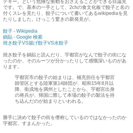
テキー。という危険な衝動をおさえることができる目論見
です。で、基本の一手として、2chの食文化板で餃子と名の
付くスレを見たり、餃子について書いてあるwikipediaを見
たりしました。けっこう驚きの新発見が。
餃子 - Wikipedia
鍋貼 - Google 検索
焼き餃子VS揚げ餃子VS水餃子
焼き餃子を鍋貼と読んだり、宇都宮がなんで餃子の街にな
ったのか、そのルーツが分かったりして感慨深いものがあ
ります。
宇都宮市の餃子の始まりは、補充担任を宇都宮
師管区とする陸軍第14師団が、昭和15年8月以
降、衛戍地を満州としたことから、宇都宮出身
の将兵が、帰国に際して本場の餃子の製法を持
ち込んだのが始まりといわれる。
勝手に決めて餃子の街を僭称しているのではなかったのか
宇都宮。すまんかった。