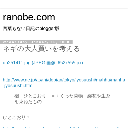
ranobe.com
言葉もない日記のblogger版
Wednesday, January 16, 2008
ネギの大人買いを考える
up251411.jpg (JPEG 画像, 652x555 px)
http://www.ne.jp/asahi/dobian/tokyo/jyosuushi/mahha/mahha
-jyosuushi.htm
梱 ひとこおり ＝くくった荷物 綿花や生糸
を束ねたもの
ひとこおり？