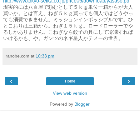
http://www.tokyo-seika.co.jp/price06/download/yasaso.pdf
現実的には八百屋で頼むとして５ｋｇ単位一箱からが大人
買いか。とは言え、ねぎ５ｋｇ買っても個人ではどうやっ
ても消費できません。ミッションインポッシブルです。ひ
とこおりは三箱から。ねぎ１５ｋｇ。ロードローラーでや
るしかありません。こねぎなら餃子の具にして冷凍すれば
いけるかも、や。ガンツのネギ星人かテメーの世界。
ranobe.com
at
10:33 pm
‹
›
Home
View web version
Powered by
Blogger
.