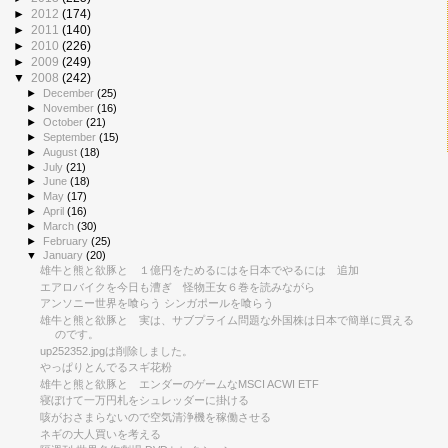
►
2012
(174)
►
2011
(140)
►
2010
(226)
►
2009
(249)
▼
2008
(242)
►
December
(25)
►
November
(16)
►
October
(21)
►
September
(15)
►
August
(18)
►
July
(21)
►
June
(18)
►
May
(17)
►
April
(16)
►
March
(30)
►
February
(25)
▼
January
(20)
雄牛と熊と欲豚と １億円をためるにはを日本でやるには 追加
エアロバイクを今日も漕ぎ 怪物王女６巻を読みながら
アンソニー世界を喰らう シンガポールを喰らう
雄牛と熊と欲豚と 実は、サブプライム問題な外国株は日本で簡単に買える
のです。
up252352.jpgは削除しました。
やっぱりとんでるスギ花粉
雄牛と熊と欲豚と エンダーのゲームなMSCI ACWI ETF
寝ぼけて一万円札をシュレッダーに掛ける
咳がおさまらないので空気清浄機を稼働させる
ネギの大人買いを考える