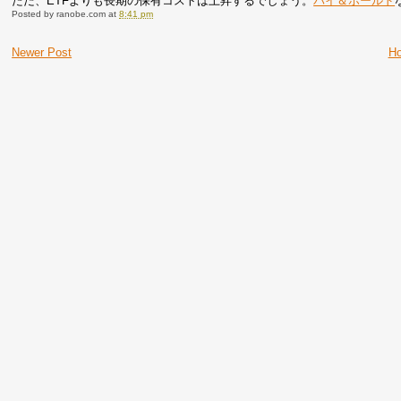
ただ、ETFよりも長期の保有コストは上昇するでしょう。
バイ＆ホールド
Posted by
ranobe.com
at
8:41 pm
Newer Post
H