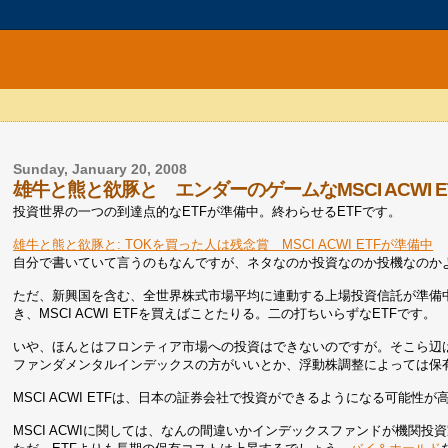
Sunday, January 20, 2008
雄牛と熊と欲豚と エンダーのゲームなMSCI ACWI E
投資世界の一つの到達点的なETFが準備中。終わらせるETFです。
雄牛と熊と欲豚と: TOKを買った人は残念賞 MSCI ACWI ETFが準備中
自分で書いていて言うのもなんですが、ネタなのか投資なのか投機なの
ただ、新興国を含む、全世界株式市場平均に連動する上場投資信託が準備
き、MSCI ACWI ETFを買えばことたりる。二の打ちいらずなETFです。
いや、ほんとはフロンティア市場への投資はできないのですが。そこら辺
ファンダメンタルインデックスの方がいいとか、浮動株調整によっては保
MSCI ACWI ETFは、日本の証券会社で投資ができるようになる可能性が
MSCI ACWIに関しては、なんの間違いかインデックスファンドが機関