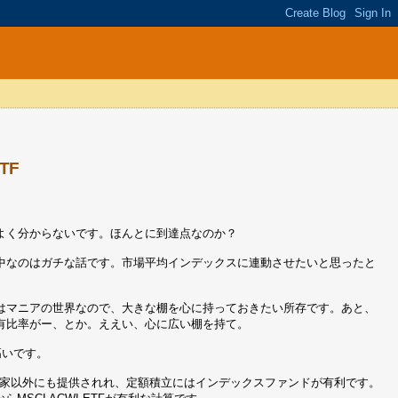
TF
かよく分からないです。ほんとに到達点なのか？
中なのはガチな話です。市場平均インデックスに連動させたいと思ったと
はマニアの世界なので、大きな棚を心に持っておきたい所存です。あと、
有比率がー、とか。ええい、心に広い棚を持て。
高いです。
投資家以外にも提供されれ、定額積立にはインデックスファンドが有利です。