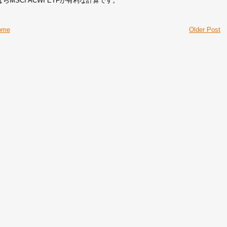
ならMSCI ACWI ETFが有利な計算です。
ome
Older Post