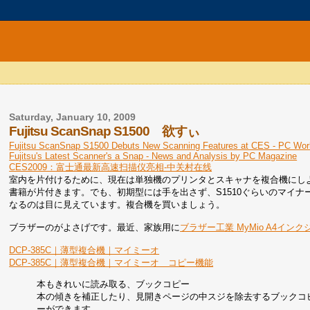
Saturday, January 10, 2009
Fujitsu ScanSnap S1500 欲すぃ
Fujitsu ScanSnap S1500 Debuts New Scanning Features at CES - PC Wor
Fujitsu's Latest Scanner's a Snap - News and Analysis by PC Magazine
CES2009：富士通最新高速扫描仪亮相-中关村在线
室内を片付けるために、現在は単独機のプリンタとスキャナを複合機にしよ
書籍が片付きます。でも、初期型には手を出さず、S1510ぐらいのマイ
なるのは目に見えています。複合機を買いましょう。
ブラザーのがよさげです。最近、家族用に
ブラザー工業 MyMio A4インクジ
DCP-385C｜薄型複合機｜マイミーオ
DCP-385C｜薄型複合機｜マイミーオ コピー機能
本もきれいに読み取る、ブックコピー
本の傾きを補正したり、見開きページの中スジを除去するブックコ
ーができます。