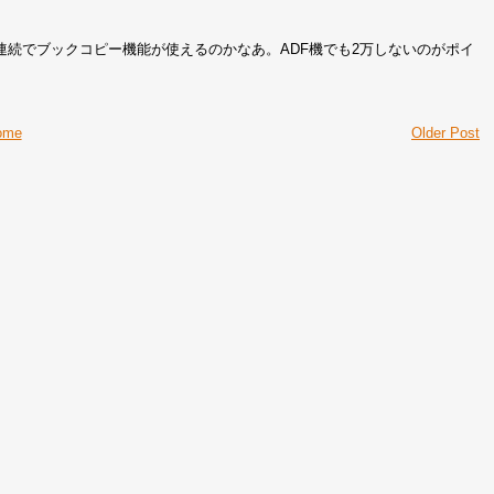
連続でブックコピー機能が使えるのかなあ。ADF機でも2万しないのがポイ
ome
Older Post