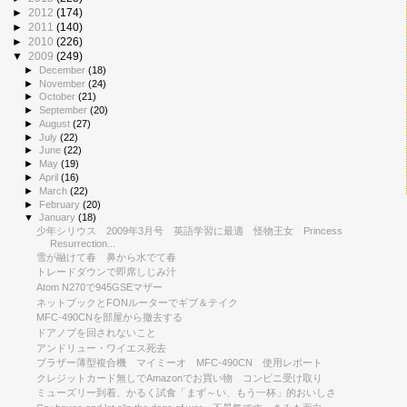
►
2012
(174)
►
2011
(140)
►
2010
(226)
▼
2009
(249)
►
December
(18)
►
November
(24)
►
October
(21)
►
September
(20)
►
August
(27)
►
July
(22)
►
June
(22)
►
May
(19)
►
April
(16)
►
March
(22)
►
February
(20)
▼
January
(18)
少年シリウス 2009年3月号 英語学習に最適 怪物王女 Princess
Resurrection...
雪が融けて春 鼻から水でて春
トレードダウンで即席しじみ汁
Atom N270で945GSEマザー
ネットブックとFONルーターでギブ＆テイク
MFC-490CNを部屋から撤去する
ドアノブを回されないこと
アンドリュー・ワイエス死去
ブラザー薄型複合機 マイミーオ MFC-490CN 使用レポート
クレジットカード無しでAmazonでお買い物 コンビニ受け取り
ミューズリー到着、かるく試食「まず～い、もう一杯」的おいしさ