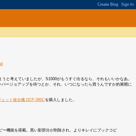
ld
うと考えていましたが、S1500がもうすぐ出るなら、それもいいかなあ。
ナーバージョアップを待つとか、それ、いつになったら買うんですか的展開に
ェット複合機 DCP-385C
を購入しました。
ピー機能を搭載。黒い影部分が削除され、よりキレイにブックコピ