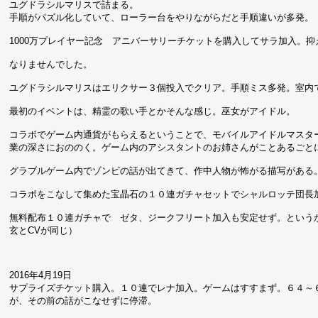
ユグドラシルマリスで詰まる。
手順がパズル化していて、ローラー台をやりながらだと手順違いが多発。
1000万プレイヤー記念 アニバーサリーチケットを購入してサラ加入。
なりませんでした。
ユグドラシルマリスはエリクサー３個投入でクリア。手順ミス多発。室内
最初のイベントは、精霊の歌い手とかそんな感じ。巫女がアイドル。
コラボでゲーム内通貨がもらえるということで、モバイルアイドルマスター他
業の深さにおののく。ゲーム内のアシスタントのお姉さんがことあるごと
グラブルゲーム内でゾンビの話が出てきて、作中人物が怖がる描写がある
コラボをこなして集めた宝晶石の１０連ガチャセットでシャルロッテ団長
無料配布１０連ガチャで ゼタ、ジークフリート加入も安定せず。というか、
玄とCVが同じ）
2016年4月19日
サプライズチケット購入。１０連でレナ加入。ゲームはすすまず。６４～
が、その前の話がこなせずに停滞。