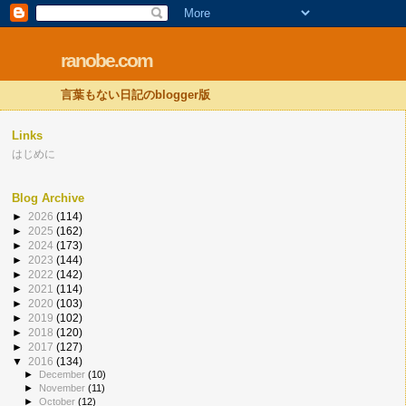
ranobe.com
言葉もない日記のblogger版
Links
はじめに
Blog Archive
►
2026
(114)
►
2025
(162)
►
2024
(173)
►
2023
(144)
►
2022
(142)
►
2021
(114)
►
2020
(103)
►
2019
(102)
►
2018
(120)
►
2017
(127)
▼
2016
(134)
►
December
(10)
►
November
(11)
►
October
(12)