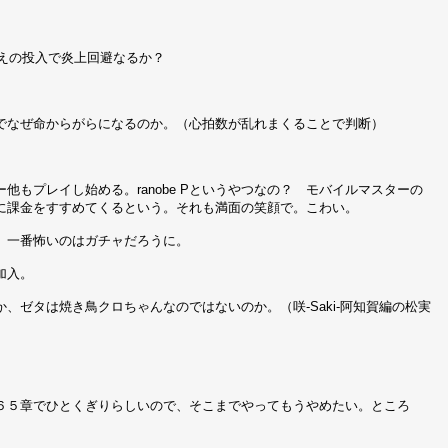
抑えの投入で炎上回避なるか？
でなぜ命からがらになるのか。（心拍数が乱れまくることで判断）
もプレイし始める。ranobe Pというやつなの？ モバイルマスターの
に課金をすすめてくるという。それも満面の笑顔で。こわい。
。一番怖いのはガチャだろうに。
加入。
ゼタは焼き鳥クロちゃんなのではないのか。（咲-Saki-阿知賀編の松実
６５章でひとくぎりらしいので、そこまでやってもうやめたい。ところ