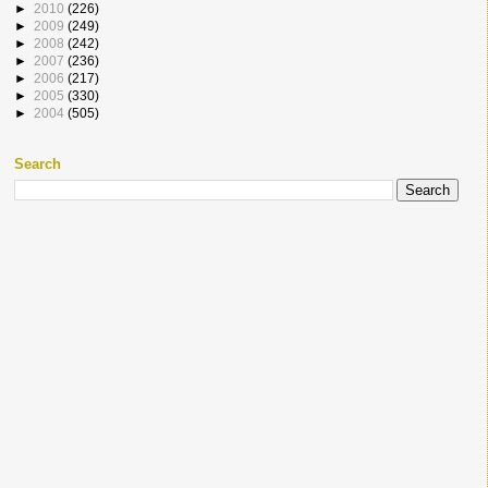
►
2010
(226)
►
2009
(249)
►
2008
(242)
►
2007
(236)
►
2006
(217)
►
2005
(330)
►
2004
(505)
Search