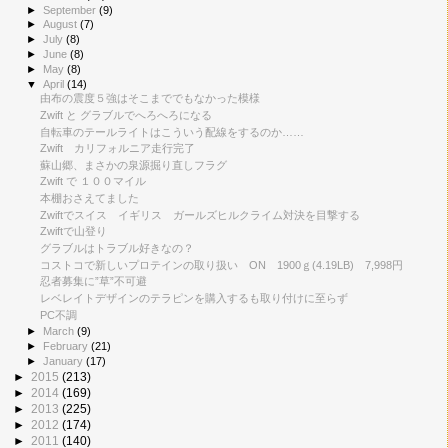
►
September
(9)
►
August
(7)
►
July
(8)
►
June
(8)
►
May
(8)
▼
April
(14)
由布の震度５強はそこまででもなかった模様
Zwift と グラブルでへろへろになる
自転車のテールライトはこういう配線をするのか……
Zwift カリフォルニア走行完了
蘇山郷、まさかの泉源掘り直しフラグ
Zwift で １００マイル
本棚おさえてました
Zwiftでスイス イギリス ガールズヒルクライム対決を目撃する
Zwiftで山登り
グラブルはトラブル好きなの？
コストコで新しいプロテインの取り扱い ON 1900ｇ(4.19LB) 7,998円
忍者募集に”草”不可避
レベレイトデザインのテラピンを購入するも取り付けに至らず
PC不調
►
March
(9)
►
February
(21)
►
January
(17)
►
2015
(213)
►
2014
(169)
►
2013
(225)
►
2012
(174)
►
2011
(140)