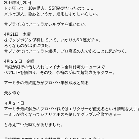
2016年4月20日
トチ狂って 10連購入。SSR確定だったので……
メルゥ加入。微妙というか、運用むずかしいらしい。
サプライズはアーミラかシルヴァを狙いたい。
4月21日 木曜
株でクソポジを保有していて、いかりの3０連ガチャ。
ろくなものが出ずに憤死。
サプチケではアーミラを選択。プロ麻雀の人であることに気がつく。
4月２２日 金曜
日銀が銀行の借り入れにマイナス金利付与のニュースで
ベアETFを損切り。その後、余裕の反転で超能力あるクマー。
アーミラの最終開放がプロバハ単独成敗と知る
天を仰ぐ
４月２７日
アーミラ最終解放のプロバハ戦ではエリクサーが使えるという情報を入手
ーミラが強くなってシナリオボスを倒してグラブル卒業できるー
と考えていた時期がありました。