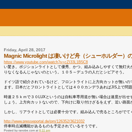
Friday, April 28, 2017
Magnic Microlight は凄いけど舟（シューホル
https://www.youtube.com/watch?v=cZI33L1B5C8
い驚き。ポジションライトとして優秀、かつ、組み込みしやすくて無灯火
りなくなるんじゃないのという。１０５～デュラの人だとシビアそう。
ドイツ語で紹介されているけど、フロントライトに上方向カットが無いの
ます。日本だとフロントライトとしては４００カンデラあればJIS上で問
時速２５ｋｍで３０LUXというのは自転車専用道が無い場合は速度が出
しょう。上方向カットないので、下向けに取り付けざるをえず、近い路面
しかし、リアライトとしては必要十分です。組み込んで売るところがでて
http://www.presseportal.de/pm/126352/3621032
停車時点滅機能があるものも予定されているそうです。
Posted by
ranobe.com
at
6:11 pm