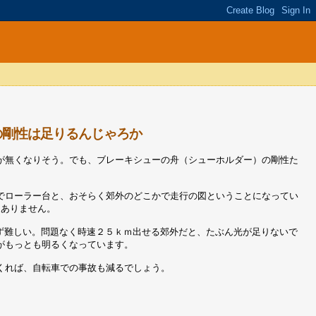
ダー）の剛性は足りるんじゃろか
が無くなりそう。でも、ブレーキシューの舟（シューホルダー）の剛性た
でローラー台と、おそらく郊外のどこかで走行の図ということになってい
題ありません。
せず難しい。問題なく時速２５ｋｍ出せる郊外だと、たぶん光が足りないで
がもっとも明るくなっています。
くれば、自転車での事故も減るでしょう。