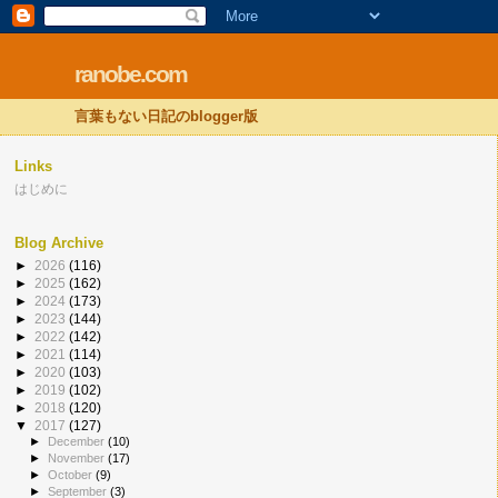
ranobe.com
言葉もない日記のblogger版
Links
はじめに
Blog Archive
►
2026
(116)
►
2025
(162)
►
2024
(173)
►
2023
(144)
►
2022
(142)
►
2021
(114)
►
2020
(103)
►
2019
(102)
►
2018
(120)
▼
2017
(127)
►
December
(10)
►
November
(17)
►
October
(9)
►
September
(3)