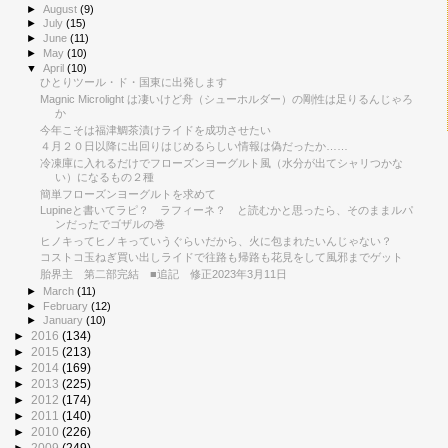
►
August
(9)
►
July
(15)
►
June
(11)
►
May
(10)
▼
April
(10)
ひとりツール・ド・国東に出発します
Magnic Microlight は凄いけど舟（シューホルダー）の剛性は足りるんじゃろ
か
今年こそは福津鯛茶漬けライドを成功させたい
４月２０日以降に出回りはじめるらしい情報は偽だったか……
冷凍庫に入れるだけでフローズンヨーグルト風（水分が出てシャリつかな
い）になるもの２種
簡単フローズンヨーグルトを求めて
Lupineと書いてラピ？ ラフィーネ？ と読むかと思ったら、そのままルパ
ンだったでゴザルの巻
ヒノキってヒノキっていうぐらいだから、火に包まれたいんじゃない？
コストコ玉ねぎ買い出しライドで往路も帰路も花見をして風邪までゲット
胎界主 第二部完結 ■追記 修正2023年3月11日
►
March
(11)
►
February
(12)
►
January
(10)
►
2016
(134)
►
2015
(213)
►
2014
(169)
►
2013
(225)
►
2012
(174)
►
2011
(140)
►
2010
(226)
►
2009
(249)