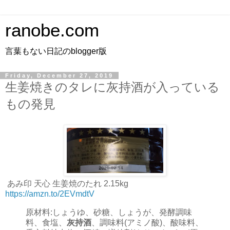
ranobe.com
言葉もない日記のblogger版
Friday, December 27, 2019
生姜焼きのタレに灰持酒が入っている
もの発見
あみ印 天心 生姜焼のたれ 2.15kg
https://amzn.to/2EVmdtV
原材料:しょうゆ、砂糖、しょうが、発酵調味
料、食塩、
灰持酒
、調味料(アミノ酸)、酸味料、