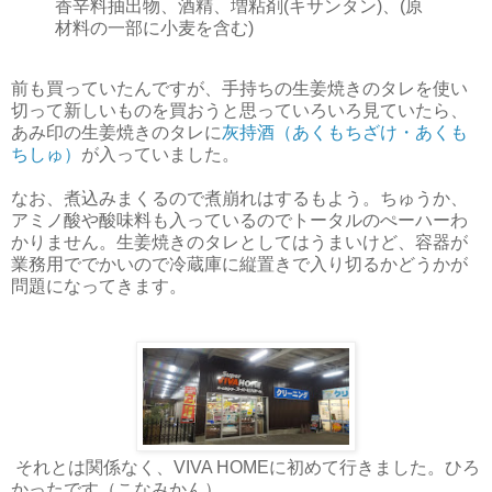
香辛料抽出物、酒精、増粘剤(キサンタン)、(原
材料の一部に小麦を含む)
前も買っていたんですが、手持ちの生姜焼きのタレを使い
切って新しいものを買おうと思っていろいろ見ていたら、
あみ印の生姜焼きのタレに
灰持酒（あくもちざけ・あくも
ちしゅ）
が入っていました。
なお、煮込みまくるので煮崩れはするもよう。ちゅうか、
アミノ酸や酸味料も入っているのでトータルのぺーハーわ
かりません。生姜焼きのタレとしてはうまいけど、容器が
業務用ででかいので冷蔵庫に縦置きで入り切るかどうかが
問題になってきます。
それとは関係なく、VIVA HOMEに初めて行きました。ひろ
かったです（こなみかん）。