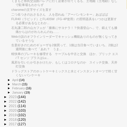
くまもと県民交流館パレアに行く必要が出てくるも、土地鑑（土地勘）なし
で駐車場もわからず
charomeの文字サイズを直す
二つ名つきのおさるさん 人を恐れぬ「アーバンモンキー」あばばば
FLR40（ラピッド）とFL40SW（FG-4P使用）の照明器具をいつかは更新す
る必要があるなとわか...
石丸謙二郎の山カフェが「膝痛にサヨナラ！？快適登山へ」で、鍛えても膝
痛からはのがれられんのね……
Web小説のオフラインリーダーでキャッシュ機能ありのものが無くなってき
ているそうな
生姜好きのためのギョーザを2個買って、1個は当日食べていまいち、2個は2
週間後に食べて「あれ？ うま...
軽快車のブレーキを修理する ケーブルを中古と交換 ほか、ブリック エス
/ T センソ プラスはLu...
風邪を引いたか引きかけたか、もしくはコロナなのか スイッチ交換、天井
灯交換
ドラッグストアのホットケーキミックスと水とインスタントオーツで焼く甘
くないパンケーキ
►
April
(14)
►
March
(15)
►
February
(16)
►
January
(19)
►
2023
(144)
►
2022
(142)
►
2021
(114)
►
2020
(103)
►
2019
(102)
►
2018
(120)
►
2017
(127)