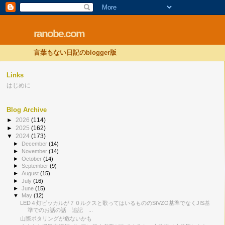
ranobe.com
言葉もない日記のblogger版
Links
はじめに
Blog Archive
►
2026
(114)
►
2025
(162)
▼
2024
(173)
►
December
(14)
►
November
(14)
►
October
(14)
►
September
(9)
►
August
(15)
►
July
(16)
►
June
(15)
▼
May
(12)
LED４灯ピッカルが７０ルクスと歌ってはいるもののStVZO基準でなくJIS基
準でのお話の話 追記 ...
山際ポタリングが危ないかも