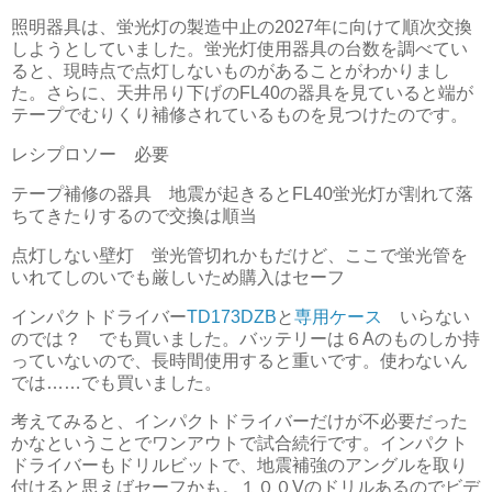
照明器具は、蛍光灯の製造中止の2027年に向けて順次交換
しようとしていました。蛍光灯使用器具の台数を調べてい
ると、現時点で点灯しないものがあることがわかりまし
た。さらに、天井吊り下げのFL40の器具を見ていると端が
テープでむりくり補修されているものを見つけたのです。
レシプロソー 必要
テープ補修の器具 地震が起きるとFL40蛍光灯が割れて落
ちてきたりするので交換は順当
点灯しない壁灯 蛍光管切れかもだけど、ここで蛍光管を
いれてしのいでも厳しいため購入はセーフ
インパクトドライバー
TD173DZB
と
専用ケース
いらない
のでは？ でも買いました。バッテリーは６Aのものしか持
っていないので、長時間使用すると重いです。使わないん
では……でも買いました。
考えてみると、インパクトドライバーだけが不必要だった
かなということでワンアウトで試合続行です。インパクト
ドライバーもドリルビットで、地震補強のアングルを取り
付けると思えばセーフかも。１００Vのドリルあるのでビデ