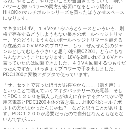
らね。やること、やりたいことが当面きまっていて、弱い
パワーと強いパワーの両方が必要になるという場合は
HiKOKIのマルチボルトシリーズを買ったほうが省スペース
になります。
マキタの14.4V、１８Vのいろいろとケースといろいろ、別
格で存在するどうしようもない長さのポールヘッジトリマ
ー、そのどうしようもないポールヘッジトリマーを超える
存在感の４０V MAXのブロワー、もう、ぜんぜん別のジャ
ンルとしてむしろ小さいと思う刈払機CZ201。どうにもな
らんなということになります。18Vを2個いれて３６Vとか
言っていたのは回避できました。４０Vも回避するつもりだ
ったんですが、けっきょくブロワーで手を出しました。
PDC1200に変換アダプタで使っています。
「せ、セットで買ったほうがお得やから……（震え声）」
ということで増えていくマキタバッテリーの充電器、そし
てPDC１２００を購入したがゆえに存在するクソでかい専
用充電器とPDC1200本体の置き場……HiKOKIのマルチボ
ルトの方がよかったんじゃね？ などと思うことがありま
す。PDC１２００が必要だったので自分はなんともならな
いんですが……