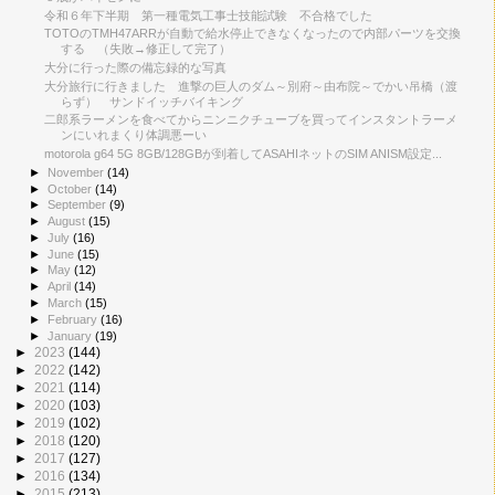
令和６年下半期 第一種電気工事士技能試験 不合格でした
TOTOのTMH47ARRが自動で給水停止できなくなったので内部パーツを交換
する （失敗→修正して完了）
大分に行った際の備忘録的な写真
大分旅行に行きました 進撃の巨人のダム～別府～由布院～でかい吊橋（渡
らず） サンドイッチバイキング
二郎系ラーメンを食べてからニンニクチューブを買ってインスタントラーメ
ンにいれまくり体調悪ーい
motorola g64 5G 8GB/128GBが到着してASAHIネットのSIM ANISM設定...
►
November
(14)
►
October
(14)
►
September
(9)
►
August
(15)
►
July
(16)
►
June
(15)
►
May
(12)
►
April
(14)
►
March
(15)
►
February
(16)
►
January
(19)
►
2023
(144)
►
2022
(142)
►
2021
(114)
►
2020
(103)
►
2019
(102)
►
2018
(120)
►
2017
(127)
►
2016
(134)
►
2015
(213)