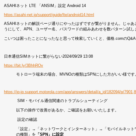
ASAHIネット LTE 「ANSIM」設定 Android 14
https://asahi-net.jp/support/guide/lte/android14.html
ASAHIネットの解説ページ通りにやったはずですが繋がりません。じゃ
うにして、APN、ユーザー名、パスワードの組みあわせを数パターン試し
こいつは困ったことになったなと思って検索していくと、価格.comのQ&
日本通信SIMネットに繋がらない2024/09/29 13:08
https://bit.ly/3BhhROv
モトローラ端末の場合、MVNOの種類はSPNにした方がいい様です
https://jp-jp.support.motorola.com/app/answers/detail/a_id/182094/p/7901,
SIM・モバイル通信関連のトラブルシューティング
以下の操作で改善があるか、ご確認をお願いいたします。
設定の確認
「設定」→「ネットワークとインターネット」→「モバイルネットワ
の種類」を
「SPN」に設定