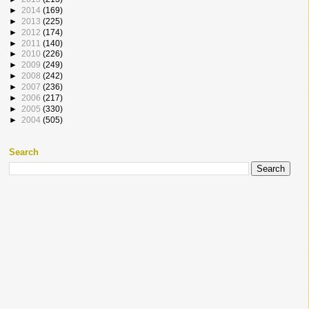
►
2014
(169)
►
2013
(225)
►
2012
(174)
►
2011
(140)
►
2010
(226)
►
2009
(249)
►
2008
(242)
►
2007
(236)
►
2006
(217)
►
2005
(330)
►
2004
(505)
Search