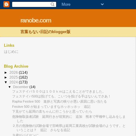
ranobe.com
言葉もない日記のblogger版
Links
はじめに
Blog Archive
►
2026
(114)
►
2025
(162)
▼
2024
(173)
▼
December
(14)
フェステイバ５００は１００ｋｍはこえることができました。
フェステイバ500は投げても、こいつを投げる手はないんでさあ！
Rapha Festive 500 進捗と写真の映りが悪い原因に思い当たる
Festive 500 が始まっていますなホッホッホッ 追記
下見がてら延岡の直ちゃんに行こうかと思っていたら
危険物取扱者試験 延岡行きが現実的に 追加 熊本で甲種申し込みをしま
した
２月の危険物の試験会場で宮崎県は延岡工業高校が試験会場のようです。と
いうことは？ 追記 さらなる追記
９歳がパイセンに