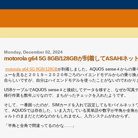
Monday, December 02, 2024
motorola g64 5G 8GB/128GBが到着してASAHI
motorola g64 5G 8GB/128GB
が到着しました。AQUOS sense４か
ューを見ると２０１９～２０２０年ごろのハイエンドモデルからの乗り換
合らしいですが、自分はハイエンドモデルを使ったことがないのでわかり
USBケーブルでAQUOS sense４と接続してデータを移すと、なぜか
移行作業も数年ぶりなので、まちがったチェックを入れたようです。
そして、一番困ったのが、SIMカードを入れて設定してもモバイルネット
て、AQUOSでは存在した、いま入力している英単語や数字が半角か全角
ォルトのままだとだめなのかもしれません。入力システムがわからず。
「半角と全角で間違ってるのかな……」