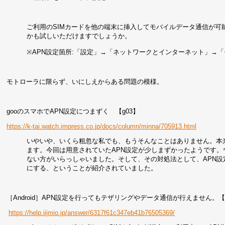
ご利用のSIMカードを他の端末に挿入してモバイルデータ通信が可
かも試しいただけますでしょうか。
※APN設定箇所:「設定」→「ネットワークとインターネット」→
モトローラに限らず、いにしえからある問題の模様。
gooのスマホでAPN設定につまずく 【g03】
https://k-tai.watch.impress.co.jp/docs/column/minna/705913.html
いやいや、いくら粗忽な私でも、もうそんなことはありません。本来
ます。今回は用意されていたAPN設定が少しまずかったようです。
ない方がいらっしゃいました。そして、その対処法として、APN設定
にする、ということが紹介されていました。
［Android］APN設定を行ってもテザリングやデータ通信が行えません。
https://help.iijmio.jp/answer/6317f61c347eb41b76505369/