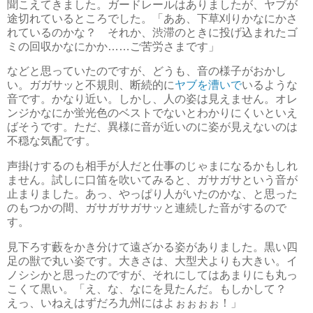
聞こえてきました。ガードレールはありましたが、ヤブが
途切れているところでした。「ああ、下草刈りかなにかさ
れているのかな？ それか、渋滞のときに投げ込まれたゴ
ミの回収かなにかか……ご苦労さまです」
などと思っていたのですが、どうも、音の様子がおかし
い。ガガサッと不規則、断続的に
ヤブを漕いで
いるような
音です。かなり近い。しかし、人の姿は見えません。オレ
ンジかなにか蛍光色のベストでないとわかりにくいといえ
ばそうです。ただ、異様に音が近いのに姿が見えないのは
不穏な気配です。
声掛けするのも相手が人だと仕事のじゃまになるかもしれ
ません。試しに口笛を吹いてみると、ガサガサという音が
止まりました。あっ、やっぱり人がいたのかな、と思った
のもつかの間、ガサガサガサッと連続した音がするので
す。
見下ろす藪をかき分けて遠ざかる姿がありました。黒い四
足の獣で丸い姿です。大きさは、大型犬よりも大きい。イ
ノシシかと思ったのですが、それにしてはあまりにも丸っ
こくて黒い。「え、な、なにを見たんだ。もしかして？
えっ、いねえはずだろ九州にはよぉぉぉぉ！」