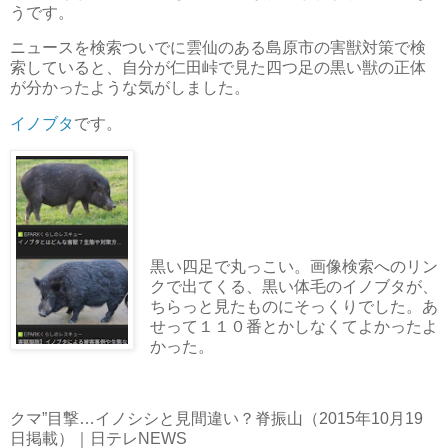
うです。
ニュースを検索ついでに雲仙のある島原市の害獣対策で検
索していると、自分が仁田峠で見た四つ足の黒い獣の正体
が分かったような気がしました。
イノブタ
です。
黒い四足で丸っこい。画像検索へのリン
クで出てくる、黒い体毛のイノブタが、
ちらっと見たものにそっくりでした。あ
せって１１０番とかしなくてよかったよ
かった。
クマ”目撃…イノシシと見間違い？脊振山（2015年10月19
日掲載）｜日テレNEWS