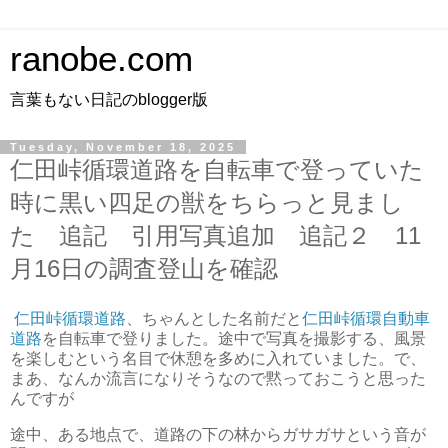
ranobe.com
言葉もない日記のblogger版
Tuesday, November 18, 2025
仁田峠循環道路を自転車で登っていた
時に黒い四足の獣をちらっと見まし
た 追記 引用写真追加 追記２ 11
月16日の調査登山を確認
仁田峠循環道路
、ちゃんとした名前だと
仁田峠循環自動車
道路
を自転車で登りました。途中で写真を撮影する、風景
を楽しむという名目で休憩を多めに入れていました。で、
まあ、なんか流言になりそうなので黙っておこうと思った
んですが
途中、ある地点で、道路の下の林からガサガサという音が