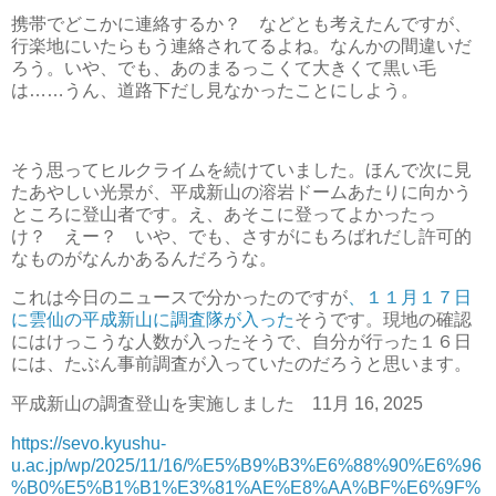
携帯でどこかに連絡するか？ などとも考えたんですが、
行楽地にいたらもう連絡されてるよね。なんかの間違いだ
ろう。いや、でも、あのまるっこくて大きくて黒い毛
は……うん、道路下だし見なかったことにしよう。
そう思ってヒルクライムを続けていました。ほんで次に見
たあやしい光景が、平成新山の溶岩ドームあたりに向かう
ところに登山者です。え、あそこに登ってよかったっ
け？ えー？ いや、でも、さすがにもろばれだし許可的
なものがなんかあるんだろうな。
これは今日のニュースで分かったのですが
、１１月１７日
に雲仙の平成新山に調査隊が入った
そうです。現地の確認
にはけっこうな人数が入ったそうで、自分が行った１６日
には、たぶん事前調査が入っていたのだろうと思います。
平成新山の調査登山を実施しました 11月 16, 2025
https://sevo.kyushu-
u.ac.jp/wp/2025/11/16/%E5%B9%B3%E6%88%90%E6%96
%B0%E5%B1%B1%E3%81%AE%E8%AA%BF%E6%9F%