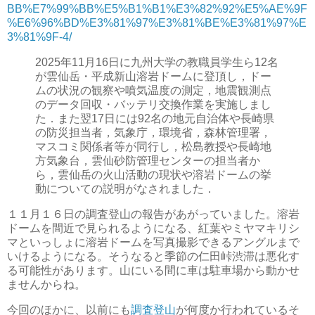
BB%E7%99%BB%E5%B1%B1%E3%82%92%E5%AE%9F
%E6%96%BD%E3%81%97%E3%81%BE%E3%81%97%E
3%81%9F-4/
2025年11月16日に九州大学の教職員学生ら12名
が雲仙岳・平成新山溶岩ドームに登頂し，ドー
ムの状況の観察や噴気温度の測定，地震観測点
のデータ回収・バッテリ交換作業を実施しまし
た．また翌17日には92名の地元自治体や長崎県
の防災担当者，気象庁，環境省，森林管理署，
マスコミ関係者等が同行し，松島教授や長崎地
方気象台，雲仙砂防管理センターの担当者か
ら，雲仙岳の火山活動の現状や溶岩ドームの挙
動についての説明がなされました．
１１月１６日の調査登山の報告があがっていました。溶岩
ドームを間近で見られるようになる、紅葉やミヤマキリシ
マといっしょに溶岩ドームを写真撮影できるアングルまで
いけるようになる。そうなると季節の仁田峠渋滞は悪化す
る可能性があります。山にいる間に車は駐車場から動かせ
ませんからね。
今回のほかに、以前にも
調査登山
が何度か行われているそ