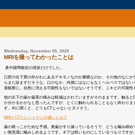
Wednesday, November 05, 2025
MRIを撮ってわかったことは
鼻中隔彎曲症の現状だけでした。
口腔の右下唇の外がわにあるデキモノなのか腫瘍なのか、その他のなにか
らまた診ますだそうな。口のなか、内側にはなにもなくヘルペスではない
過観察に。自然に消える可能性もないではないそうです。ニキビの可能性
他の左下の歯か歯茎の痛みは軽減はされていますがそのままです。触ると臼歯
か分かるかかなと思ったんですが、とくに触れられることもなく終わりま
す。AIに聞くと、どうもCTじゃないとダメそう。
MRIとCTとレントゲンの違いとは？
歯の根っこがだめな予感。奥歯がすり減っているそうで、どうも噛み締め
い無意識に噛みしめるようです。ギアは軽いものにしているつもりですが