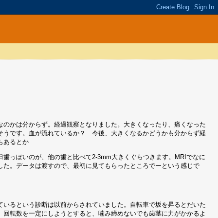
なのかは分からず。経過観察となりました。大きくなったり、痛くなった
そうです。血が流れているか？ 今後、大きくなるかどうかも分からず経
もあるとか
っぽいのが、他の歯と比べて2-3mm大きくぐらつきます。MRIでなに
した。データは渡すので、最初に見てもらったところでーという感じで
ているという診断は以前からされていました。自転車で坂を昇るとだいた
、回転数を一定にしようとすると、噛み締めないでも歯茎に力がかかるよ