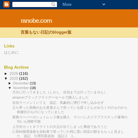
ranobe.com
言葉もない日記のblogger版
Links
はじめに
Blog Archive
►
2026
(116)
▼
2025
(162)
►
December
(13)
▼
November
(18)
大分に行ってきました（しかし、佐伯までは行っていません）
amazonブラックフライデーセールで購入しました
佐伯ラーメンくいてえ 追記 気象的に博打で申し込みせず
立ち寄った長崎のお土産屋さんで売っている皿うどんがみろくやのものから
創健社のものになっていました
業務スーパーのシュトレン２種を購入 マジパン入りでプラスチック爆弾の
匂いも体験可能
上方向カットオフライトの欠点が出てしまった事故であろうと
仁田峠循環道路を自転車で登っていた時に黒い四足の獣をちらっと見まし
た 追記 引用写真追加 追記２ 1...