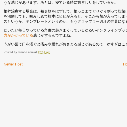
うな感じがあります。あとは、寝ている時に歯ぎしりをしているか。
根幹治療する場合は、被せ物をはずして、根っこまでぐりぐり削って殺菌
を治療しても、噛みしめて根本にヒビが入ると、そこから菌が入ってしま
スというか、テンプレートというのか、もうグラップラー刃牙の世界にな
だいたい毎日やっている角度の起きまくっているゆるいインクラインプッ
力がかかっている
感じがするんですよね。
うがい薬で口を濯ぐと痛みや腫れがおさまる感じがあるので、ゆすぎはこ
Posted by
ranobe.com
at
12:51 am
Newer Post
H