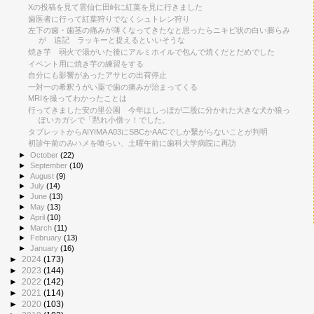
Xの投稿を見て雲仙仁田峠に紅葉を見に行きました
歯医者に行って紅葉狩りでなくシュトレン狩り
左下の歯・歯茎の痛みが薄くなってきたなと思ったらニキビ状の白い膨らみ
が 追記 ラッキーと捉えるといいそうな
焼き芋 弱火で湯がいた後にアルミホイルで包んで焼くだとだめでした
イベント用に焼き芋の練習をする
自分にも影響があったアサヒの出荷停止
一対一の希釈うがい薬で歯の痛みが治まってくる
MRIを撮ってわかったことは
行ってきました安の里公園 今年はしっぽが二股に分かれた大きな犬か狼っ
ぽいカガシで「黙れ小僧ッ！でした。
タブレットからAIYIMA A03にSBCかAACでしか繋がらないことが判明
初診午前のみハメを喰らい、土曜午前に歯科大学病院に再訪
►
October
(22)
►
September
(10)
►
August
(9)
►
July
(14)
►
June
(13)
►
May
(13)
►
April
(10)
►
March
(11)
►
February
(13)
►
January
(16)
►
2024
(173)
►
2023
(144)
►
2022
(142)
►
2021
(114)
►
2020
(103)