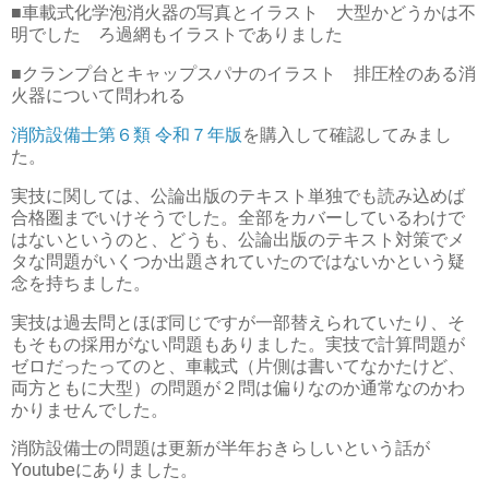
■車載式化学泡消火器の写真とイラスト 大型かどうかは不
明でした ろ過網もイラストでありました
■クランプ台とキャップスパナのイラスト 排圧栓のある消
火器について問われる
消防設備士第６類 令和７年版
を購入して確認してみまし
た。
実技に関しては、公論出版のテキスト単独でも読み込めば
合格圏までいけそうでした。全部をカバーしているわけで
はないというのと、どうも、公論出版のテキスト対策でメ
タな問題がいくつか出題されていたのではないかという疑
念を持ちました。
実技は過去問とほぼ同じですが一部替えられていたり、そ
もそもの採用がない問題もありました。実技で計算問題が
ゼロだったってのと、車載式（片側は書いてなかたけど、
両方ともに大型）の問題が２問は偏りなのか通常なのかわ
かりませんでした。
消防設備士の問題は更新が半年おきらしいという話が
Youtubeにありました。