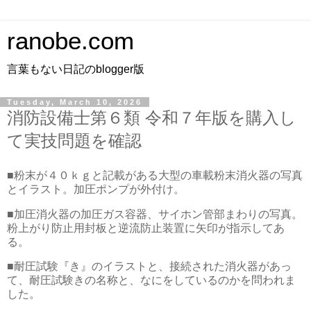
ranobe.com
言葉もない日記のblogger版
Tuesday, March 10, 2026
消防設備士第６類 令和７年版を購入し
て実技問題を確認
■粉末が４０ｋｇと記載がある大型の車載粉末消火器の写真
とイラスト。加圧ポンプが外付け。
■加圧消火器の加圧ガス容器、サイホン管部まわりの写真。
粉上がり防止用封板と逆流防止装置に矢印が指示してあ
る。
■耐圧試験『き』のイラストと、接続された消火器があっ
て、耐圧試験きの名称と、なにをしているのかを問われま
した。