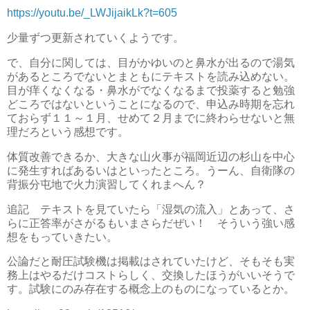
https://youtu.be/_LWJijaikLk?t=605
少量ずつ更新されていくようです。
で、自分に関しては、目がかゆいのと鼻水が出るので湯気
があるところでないとまともにテキストを読み込めない。
目が痒くなくなる・鼻水がでなくなるまで投薬すると勉強
どころではないということになるので、申込み時期を忘れ
ておらず１１～１月、せめて２月までに終わらせないと無
理だろという感想です。
体質改善できるか、大きな山火事が福岡近辺の杉山を中心
に発生すればあるいはといったところ。うーん、自衛隊の
背振分屯地で火力演習してくれまへん？
追記 テキストを見ていたら「湿気の流入」とあって、さ
らに正答率がさがるもいまさらだぜい！ そういう強い感
想をもっていきたい。
公論だと耐圧試験機は掲載はされていたけど、そもそも実
務上はやるだけコストらしく、交換したほうがいいそうで
す。試験にのみ存在する概念上のものになっているとか。