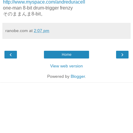
http://www.myspace.com/andreduracell
one-man 8-bit drum-trigger frenzy
そのままんま8-bit。
ranobe.com
at
2:07 pm
‹
›
Home
View web version
Powered by
Blogger
.