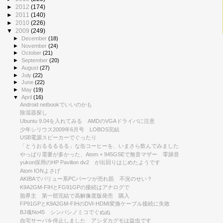
►
2012
(174)
►
2011
(140)
►
2010
(226)
▼
2009
(249)
►
December
(18)
►
November
(24)
►
October
(21)
►
September
(20)
►
August
(27)
►
July
(22)
►
June
(22)
►
May
(19)
▼
April
(16)
Android netbookでいいのかも
除湿器探し
Ubuntu 9.04を入れてみる AMDのVGAドライバに注意
少年シリウス2009年6月号 LOBOS完結
USB電源スピーカーでぐったり
「とうおるるるるる」な缶コーヒーを、いまさら飲んでみました
やっぱり需要が多かった、Atom + 945GSEで無音マザー 零躁音
yukon採用のHP Pavilion dv2 が出回りはじめたようです
Atom IONよさげ
AKIBAでバリュー系PCパーツが売れ筋 不況のせい？
K9A2GM-FIHとFG91GPの接続はアナログで
胎界主 第一部完結で高解像度版発売 購入
FP91GPとK9A2GM-FIHのDVI-HDMI変換ケーブル接続に失敗
BJ魂No45 シンバシノミコでぐぬぬ
自宅サーバを停止しました アシダカグモは益虫です