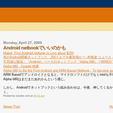
Monday, April 27, 2009
Android netbookでいいのかも
Maker: First Android netbook to cost about $250
初のAndroid搭載ネットブック、250ドルで今夏登場か？--米報道:ニュース - C
不思議な製品：『Android』ベースのネットブック『Alpha 680』 | WIRED V
Alpha 680 - Google 検索
Alpha 680 to Be the First Android and ARM-Based Netbook - To become avai
ARM Basedでアンドロイドとなると、マイクロソフトだけでなくint
Alpha 680はまだまだあれかんという感じ。
しかし、Androidでネットブックという組み合わせは、今後、伸してく
く。
Posted by
ranobe.com
at
10:11 pm
Newer Post
H