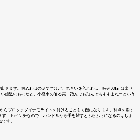
が出せます。踏めればの話ですけど。気合いを入れれば、時速30kmは出せ
さい歯数のものだと、小経車の陥る罠、踏んでも踏んでもすすまねーという
後からブロックダイナモライトを付けることも可能になります。利点を消す
ます。16インチなので、ハンドルから手を離すとふらふらになるのはしょ
点です。