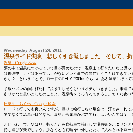
Wednesday, August 24, 2011
温泉ライド失敗 悲しく引き返しました そして、折
温泉 - Google 検索
夢の中で温泉につかっていて目が覚めたので、温泉まで行きたいなと思っ
は修理中。ナビはあっても足がないという事で温泉に行くことはできてい
かな？ ということで、ロードのDEFYで30kmぐらいにある温泉に行っ
予報ハズレの雨に打たれて泣き出しそうというオチがつきました。未達で
ありかなと思いましたのことよ。温泉街をうろうろできるし。ちくわ食べ
日奈久 ちくわ - Google 検索
ロードで行っても良いんですが、帰りに輪行しない場合は、汗まみーれで
的でなくて温泉が目的なら、最初から電車かバスで行けばいいんでは？ 
というわけで、やはり、折りたたみ自転車で輪行して温泉街をポタリング
持ち運びが楽でしょう。少なくとも前輪をい外しただけで入れられるロー