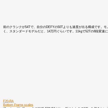
前のクランクが54Tで、自分のDEFYの50Tよりも速度が出る構成です。モ
く、スタンダードモデルだと、14万円ぐらいです。11kgで52Tの8段変
F20-RA
Bottom Frame scales