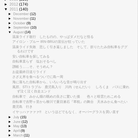
►
2012
(174)
▼
2011
(140)
►
December
(12)
►
November
(11)
►
October
(9)
►
September
(10)
▼
August
(14)
温泉ライド敢行 したものの、やっぱダメだなと悟る
アイロン・ブルー IRN-BRUの宣伝が狂っていた
温泉ライド失敗 悲しく引き返しました そして、折りたたみ自転車をググ
るわけです
安い自転車を探してみる
自転車直らず 塩おそるべし
讃岐う……そ、そうめん？
お盆最終日送りライド
さざえ丼を食べるついでに島一周
海に落ちた自転車から、いろいろな音が鳴り出す
風邪、STIトラブル 鹿児島入り 川内（せんだい） しろくま バスに乗れ
ず泣く泣く自走エンド
自転車で みかん畑の眺めの良さに驚いた後 色々と暗雲たれこめる
自転車で吉野ヶ里から柳川で夏目漱石『草枕』の舞台 天水みかん食べたい
鹿児島 行き
イヤッハァァァァ!! というほどでもなく、オーバーグラスを買い直す
►
July
(15)
►
June
(12)
►
May
(13)
►
April
(9)
►
March
(11)