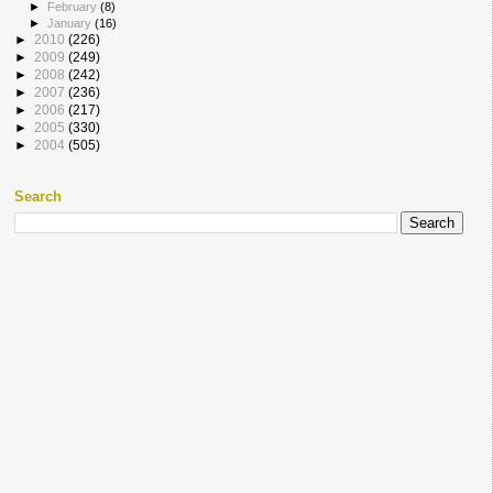
►
February
(8)
►
January
(16)
►
2010
(226)
►
2009
(249)
►
2008
(242)
►
2007
(236)
►
2006
(217)
►
2005
(330)
►
2004
(505)
Search