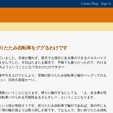
りたたみ自転車をググるわけです
ていました。天候が優れず、雨天でも強引に走る事のできるクロスバイク
ませんでした。今日はたまたま曇天で、予報でも曇りだったので、行ける
てみようということになて出かけたのですがー
途中引き上げでどんより。安物の折りたたみ自転車と輪行バッグってのも
たい。日奈久前提かーい。
帰路ということになります。帰りに輪行するにしても、「え、走る事が目
自転車パクられる可能性あるざんすしー」ということになります。
という技が有効そうです。折りたたみ自転車で輪行であれば、宿の中にも
ド用の輪行袋よりは取り回しが楽です。てなもんで、安い折りたたみ自転