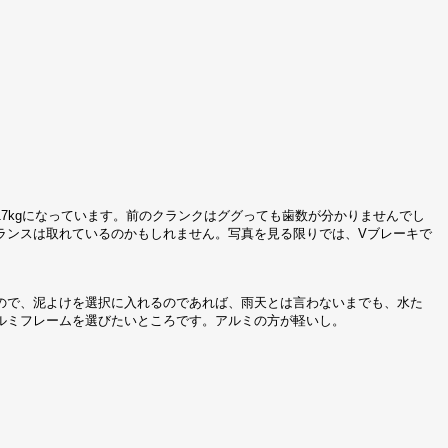
7kgになっています。前のクランクはググっても歯数が分かりませんでし
ランスは取れているのかもしれません。写真を見る限りでは、Vブレーキで
ので、泥よけを選択に入れるのであれば、雨天とは言わないまでも、水た
ルミフレームを選びたいところです。アルミの方が軽いし。