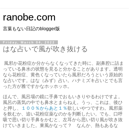
ranobe.com
言葉もない日記のblogger版
Friday, March 04, 2022
はな占いで風が吹き抜ける
風邪か花粉症か分からなくなってきた時に、副鼻腔に詰ま
っている鼻水の状態を見ると分かることがあります。透明
なら花粉症、黄色くなっていたら風邪だろうという原始的
な占いです。はな（みず）占い。ハナミズキ占いとでも言
った方が雅ですかなホッホッホ。
ほんで、風呂場の鏡に手鼻でおもいきりやるわけですよ。
風呂の蒸気の中でも鼻水とまらねえ。うっ、これは、後ひ
と押し、
１００％からあと１％
欲しいやつですわ。風邪薬
を飲むか、追い花粉症薬なのかを判断したい。でも、口呼
吸で思い切り手鼻をかむと、左耳から思い切り風が吹き抜
けていきました。東風かなって？ なんか、熱もあるな