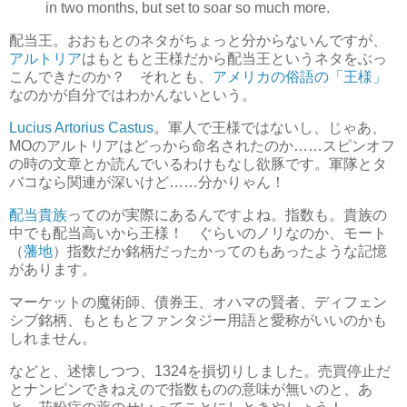
in two months, but set to soar so much more.
配当王。おおもとのネタがちょっと分からないんですが、
アルトリア
はもともと王様だから配当王というネタをぶっ
こんできたのか？ それとも、
アメリカの俗語の「王様」
なのかが自分ではわかんないという。
Lucius Artorius Castus
。軍人で王様ではないし、じゃあ、
MOのアルトリアはどっから命名されたのか……スピンオフ
の時の文章とか読んでいるわけもなし欲豚です。軍隊とタ
バコなら関連が深いけど……分かりゃん！
配当貴族
ってのが実際にあるんですよね。指数も。貴族の
中でも配当高いから王様！ ぐらいのノリなのか、モート
（
藩地
）指数だか銘柄だったかってのもあったような記憶
があります。
マーケットの魔術師、債券王、オハマの賢者、ディフェン
シブ銘柄、もともとファンタジー用語と愛称がいいのかも
しれません。
などと、述懐しつつ、1324を損切りしました。売買停止だ
とナンピンできねえので指数ものの意味が無いのと、あ