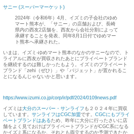
サニー (スーパーマーケット)
2024年（令和6年）4月、イズミの子会社のゆめ
マート熊本が、「サニー」の店舗および、長崎
県内の西友2店舗を、西友から会社分割によって
承継することを発表、同年8月1日付でゆめマー
ト熊本へ承継された。
いまは、イズミ-ゆめマート熊本のなかのサニーなので、ト
ライアルに西友が買収されたあとにプライベートブランド
を継続するのは難しかったもよう。イズミのプライベート
ブランド「zehi（ぜひ）」や「バジェット」が置かれるこ
とになるんじゃないかと思います。
https://www.izumi.co.jp/corp/ir/pdf/2024/0109news.pdf
イズミは
大分のスーパー・サンライフ
も２０２４年に買収
しています。
サンライフはCGC加盟
です。
CGCにもプライ
ベートブランドはある
ため、昨年に大分に行ったさいに店
舗をよく見ておけばプライベートブランドがCGC系になる
かイズミ系になるか、それとも両立するのか予測できたか