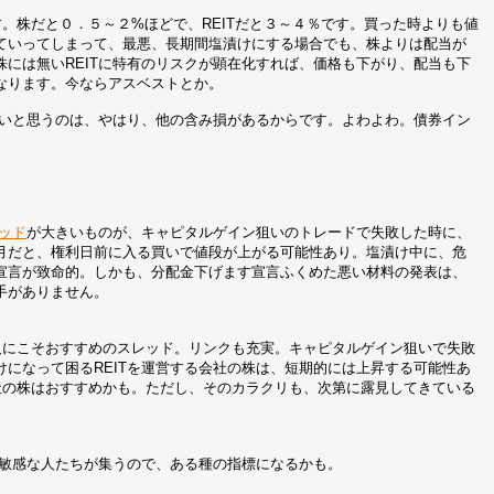
す。株だと０．５～２%ほどで、REITだと３～４％です。買った時よりも値
ていってしまって、最悪、長期間塩漬けにする場合でも、株よりは配当が
には無いREITに特有のリスクが顕在化すれば、価格も下がり、配当も下
なります。今ならアスベストとか。
たいと思うのは、やはり、他の含み損があるからです。よわよわ。債券イン
ッド
が大きいものが、キャピタルゲイン狙いのトレードで失敗した時に、
月だと、権利日前に入る買いで値段が上がる可能性あり。塩漬け中に、危
宣言が致命的。しかも、分配金下げます宣言ふくめた悪い材料の発表は、
手がありません。
る人にこそおすすめのスレッド。リンクも充実。キャピタルゲイン狙いで失敗
になって困るREITを運営する会社の株は、短期的には上昇する可能性あ
会社の株はおすすめかも。ただし、そのカラクリも、次第に露見してきている
に敏感な人たちが集うので、ある種の指標になるかも。