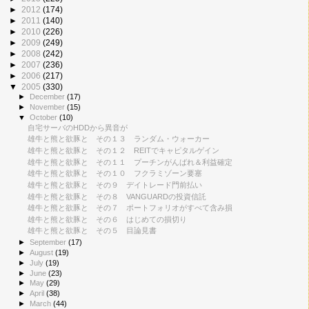
►
2012
(174)
►
2011
(140)
►
2010
(226)
►
2009
(249)
►
2008
(242)
►
2007
(236)
►
2006
(217)
▼
2005
(330)
►
December
(17)
►
November
(15)
▼
October
(10)
自宅サーバのHDDから異音が
雄牛と熊と欲豚と その１３ ランダム・ウォーカー
雄牛と熊と欲豚と その１２ REITでキャピタルゲイン
雄牛と熊と欲豚と その１１ プーチンがんばれ＆利益確定
雄牛と熊と欲豚と その１０ フクラミゾーン要塞
雄牛と熊と欲豚と その９ デイトレード門前払い
雄牛と熊と欲豚と その８ VANGUARDの投資信託
雄牛と熊と欲豚と その７ ポートフォリオがすべて含み損
雄牛と熊と欲豚と その６ はじめての損切り
雄牛と熊と欲豚と その５ 目論見書
►
September
(17)
►
August
(19)
►
July
(19)
►
June
(23)
►
May
(29)
►
April
(38)
►
March
(44)