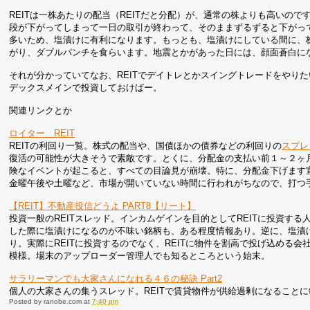
REITは一株あたりの配当（REITだと分配）が、通常の株よりも高いので
段が下がってしまって一日の取引が終わって、そのままずるずると下がっ
多いため、塩漬けに有利になります。もっとも、塩漬けにしている間に、株
がり、ダブルパンチを食らいます。地震とかがあった日には、顔面蒼白に
それが分かっていてなお、REITでデイトレとかスイングトレードをやり
デックスメインで投資しておけばー。
関連リンクとか
ロイター REIT
REITの利回り一覧。株式の配当や、国債ほかの債券などの利回りの
スプレ
復活の可能性が大きそうで素敵です。とくに、分配金の支払い前１～２ヶ
険なイベントが起こると、すべての目論見が崩壊。特に、分配金下げます
金曜午後や土曜など、市場が開いていない時間に行われがちなので、打つ
【REIT】不動産投信どうよ PART8【リート】
投資一般のREITスレッド。インカムゲインを目的としてREITに投資す
した際に塩漬けになるのが不味い銘柄も、ある程度情報あり。逆に、塩漬け
り。実際にREITに投資するのでなく、REITに物件を割高で投げ込める
模様。場末のアップローダー管理人でも知るところという始末。
サラリーマンでも大家さんになれる４６の秘訣 Part2
個人の大家さんの集うスレッド。REITで賃貸物件が供給過剰になること
Posted by
ranobe.com
at
7:40 pm