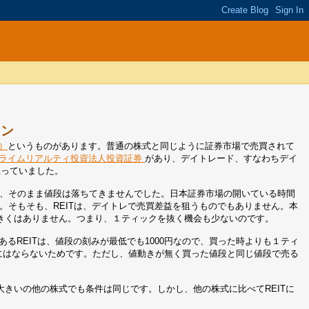
イン
信）
というものがあります。普通の株式と同じように証券市場で売買されて
ライムリアルティ投資法人投資証券
があり、デイトレード、すなわちデイ
思っていました。
り、そのまま値段は落ちてきませんでした。日本証券市場の開いている時間
。そもそも、REITは、デイトレで売買差益を狙うものでもありません。本
きくはありません。つまり、１ティックを抜く機会も少ないのです。
るREITは、値段の刻みが最低でも1000円なので、買った時よりも１ティ
にはならないためです。ただし、値動きが無く買った値段と同じ値段で売る
きいの他の株式でも条件は同じです。しかし、他の株式に比べてREITに