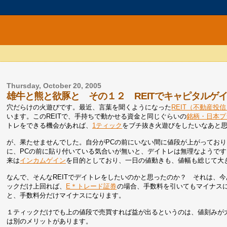
Thursday, October 20, 2005
雄牛と熊と欲豚と その１２ REITでキャピタルゲ
穴だらけの火遊びです。最近、言葉を聞くようになった
REIT（不動産投
います。このREITで、手持ちで動かせる資金と同じぐらいの
銘柄・日本プ
トレをできる機会があれば、
1ティック
をブチ抜き火遊びをしたいなあと
が、果たせませんでした。自分がPCの前にいない間に値段が上がってお
に、PCの前に貼り付いている気合いが無いと、デイトレは無理なようです
来は
インカムゲイン
を目的としており、一日の値動きも、値幅も総じて大
なんで、そんなREITでデイトレをしたいのかと思ったのか？ それは、今あ
ックだけ上回れば、
E＊トレード証券
の場合、手数料を引いてもマイナス
と、手数料分だけマイナスになります。
１ティックだけでも上の値段で売買すれば益が出るというのは、値刻みが大
は別のメリットがあります。