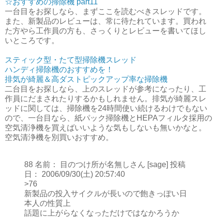
☆おすすめの掃除機 part11
一台目をお探しなら、まずここを読むべきスレッドです。
また、新製品のレビューは、常に待たれています。買われ
た方やら工作員の方も、さっくりとレビューを書いてほし
いところです。
スティック型・たて型掃除機スレッド
ハンディ掃除機のおすすめを！
排気が綺麗＆高ダストピックアップ率な掃除機
二台目をお探しなら、上のスレッドが参考になったり、工
作員にだまされたりするかもしれません。排気が綺麗スレ
ッドに関しては、掃除機を24時間使い続けるわけでもない
ので、一台目なら、紙パック掃除機とHEPAフィルタ採用の
空気清浄機を買えばいいような気もしないも無いかなと。
空気清浄機を別買いおすすめ。
88 名前： 目のつけ所が名無しさん [sage] 投稿
日： 2006/09/30(土) 20:57:40
>76
新製品の投入サイクルが長いので飽きっぽい日
本人の性質上
話題に上がらなくなっただけではなかろうか