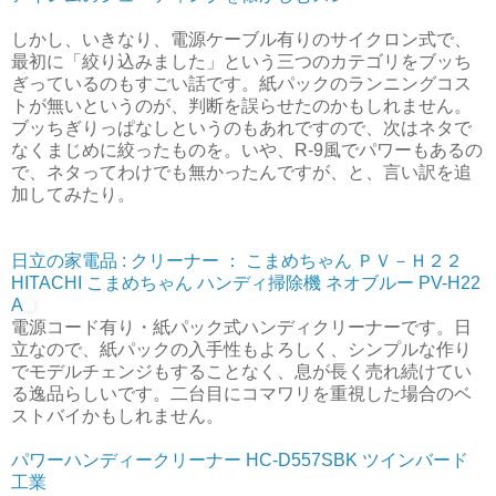
しかし、いきなり、電源ケーブル有りのサイクロン式で、
最初に「絞り込みました」という三つのカテゴリをブッち
ぎっているのもすごい話です。紙パックのランニングコス
トが無いというのが、判断を誤らせたのかもしれません。
ブッちぎりっぱなしというのもあれですので、次はネタで
なくまじめに絞ったものを。いや、R-9風でパワーもあるの
で、ネタってわけでも無かったんですが、と、言い訳を追
加してみたり。
日立の家電品 : クリーナー ： こまめちゃん ＰＶ－Ｈ２２
HITACHI こまめちゃん ハンディ掃除機 ネオブルー PV-H22
A
電源コード有り・紙パック式ハンディクリーナーです。日
立なので、紙パックの入手性もよろしく、シンプルな作り
でモデルチェンジもすることなく、息が長く売れ続けてい
る逸品らしいです。二台目にコマワリを重視した場合のベ
ストバイかもしれません。
パワーハンディークリーナー HC-D557SBK ツインバード
工業