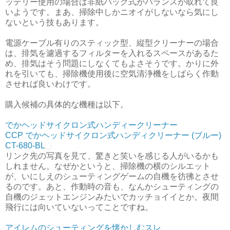
ッテリー使用の場合は非紙パック式がバランスが取れて良
いようです。まあ、掃除中しかニオイがしないなら気にし
ないという技もあります。
電源ケーブル有りのスティック型、縦型クリーナーの場合
は、排気を濾過するフィルターを入れるスペースがあるた
め、排気はそう問題にしなくてもよさそうです。かりに外
れを引いても、掃除機使用後に空気清浄機をしばらく作動
させれば良いわけです。
購入候補の具体的な機種は以下。
でかヘッドサイクロン式ハンディークリーナー
CCP でかヘッドサイクロン式ハンディクリーナー (ブルー)
CT-680-BL
リンク先の写真を見て、驚きと笑いを感じる人がいるかも
しれません。なぜかというと、掃除機の横のシルエット
が、いにしえのシューティングゲームの自機を彷彿とさせ
るのです。あと、作動時の音も、なんかシューティングの
自機のジェットエンジンみたいでカッチョイイとか。夜間
飛行には向いていないってことですね。
アイレムのシューティングを懐かしむスレ