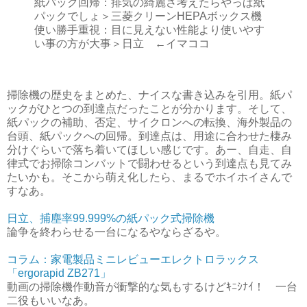
紙パック回帰：排気の綺麗さ考えたらやっぱ紙
パックでしょ＞三菱クリーンHEPAボックス機
使い勝手重視：目に見えない性能より使いやす
い事の方が大事＞日立 ←イマココ
掃除機の歴史をまとめた、ナイスな書き込みを引用。紙パ
ックがひとつの到達点だったことが分かります。そして、
紙パックの補助、否定、サイクロンへの転換、海外製品の
台頭、紙パックへの回帰。到達点は、用途に合わせた棲み
分けぐらいで落ち着いてほしい感じです。あー、自走、自
律式でお掃除コンバットで闘わせるという到達点も見てみ
たいかも。そこから萌え化したら、まるでホイホイさんで
すなあ。
日立、捕塵率99.999%の紙パック式掃除機
論争を終わらせる一台になるやならざるや。
コラム：家電製品ミニレビューエレクトロラックス
「ergorapid ZB271」
動画の掃除機作動音が衝撃的な気もするけどｷﾆｼﾅｲ！ 一台
二役もいいなあ。