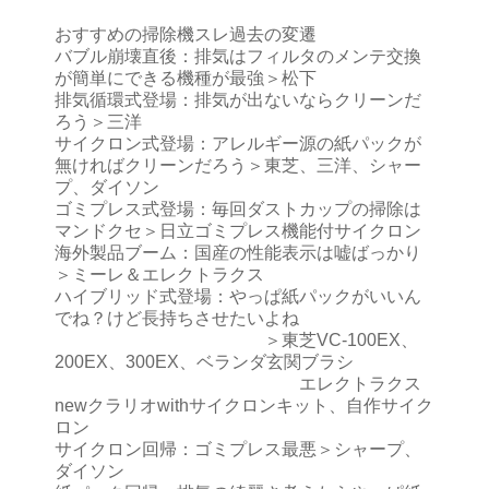
おすすめの掃除機スレ過去の変遷
バブル崩壊直後：排気はフィルタのメンテ交換
が簡単にできる機種が最強＞松下
排気循環式登場：排気が出ないならクリーンだ
ろう＞三洋
サイクロン式登場：アレルギー源の紙パックが
無ければクリーンだろう＞東芝、三洋、シャー
プ、ダイソン
ゴミプレス式登場：毎回ダストカップの掃除は
マンドクセ＞日立ゴミプレス機能付サイクロン
海外製品ブーム：国産の性能表示は嘘ばっかり
＞ミーレ＆エレクトラクス
ハイブリッド式登場：やっぱ紙パックがいいん
でね？けど長持ちさせたいよね
＞東芝VC-100EX、
200EX、300EX、ベランダ玄関ブラシ
エレクトラクス
newクラリオwithサイクロンキット、自作サイク
ロン
サイクロン回帰：ゴミプレス最悪＞シャープ、
ダイソン