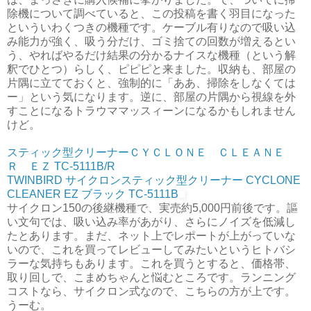
除機について調べていると、この投稿を書く羽目になった
といういわくつきの機種です。ケーブル有りなので吸い込
み能力が強く、吸う分だけ、ゴミ捨ての回数が増えるとい
う、やればやるだけ結果の分かるナイスな機種（という解
釈でひとつ）らしく、ピピピと来ました。収納も、部屋の
片隅に立てておくと、強制的に「ああ、掃除をしなくては
ー」という気になります。逆に、部屋の片隅から視線を外
すことになるトラウママッスィーンになるかもしれません
けど。
スティック型クリーナーＣＹＣＬＯＮＥ ＣＬＥＡＮＥ
Ｒ ＥＺ TC-5111B/R
TWINBIRD サイクロンスティック型クリーナー CYCLONE
CLEANER EZ ブラック TC-5111B
サイクロン150の後継機種で、実売約5,000円前後です。謳
い文句では、吸い込み率があがり、さらにノイズを低減し
たとあります。まだ、ネット上でレポートが上がっていな
いので、これを買ってレビューしてみたいというヒトバシ
ラーな気持ちもあります。これを買うとすると、価格帯、
取り回しで、こまめちゃんと悩むところです。ランニング
コストなら、サイクロン式なので、こちらの方が上です。
うーむ。