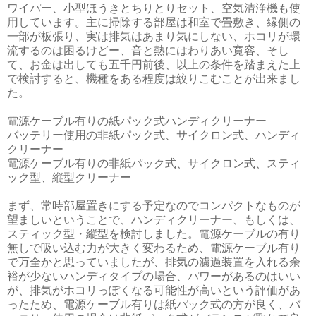
ワイパー、小型ほうきとちりとりセット、空気清浄機も使
用しています。主に掃除する部屋は和室で畳敷き、縁側の
一部が板張り、実は排気はあまり気にしない、ホコリが環
流するのは困るけどー、音と熱にはわりあい寛容、そし
て、お金は出しても五千円前後、以上の条件を踏まえた上
で検討すると、機種をある程度は絞りこむことが出来まし
た。
電源ケーブル有りの紙パック式ハンディクリーナー
バッテリー使用の非紙パック式、サイクロン式、ハンディ
クリーナー
電源ケーブル有りの非紙パック式、サイクロン式、スティ
ック型、縦型クリーナー
まず、常時部屋置きにする予定なのでコンパクトなものが
望ましいということで、ハンディクリーナー、もしくは、
スティック型・縦型を検討しました。電源ケーブルの有り
無しで吸い込む力が大きく変わるため、電源ケーブル有り
で万全かと思っていましたが、排気の濾過装置を入れる余
裕が少ないハンディタイプの場合、パワーがあるのはいい
が、排気がホコリっぽくなる可能性が高いという評価があ
ったため、電源ケーブル有りは紙パック式の方が良く、バ