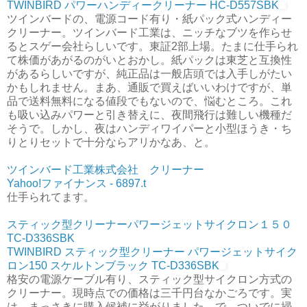
TWINBIRD パワーハンディークリーナー HC-D557SBK
ツインバードの、電源コード有り・紙パック式ハンディー
クリーナー。ツインバード工業は、ニッチなブツを作らせ
るとスゲー会社らしいです。東証2部上場。たまに仕手られ
て株価があがるのがいとおかし。紙パックは東芝と互換性
があるらしいですが、純正品は一般店頭では入手しがたい
かもしれません。まあ、通販で買えばいいわけですが、単
品で送料無料になる値段でもないので、悩むところ。これ
も吸い込みパワーと引き替えに、夜間飛行は難しい機種だ
そうで。しかし、夜はハンディワイパーと小型ほうき・ち
りとりセットで十分ならアリかなあ、と。
ツインバード工業株式会社 クリーナー
Yahoo!ファイナンス - 6897.t
仕手られてます。
スティック型クリーナーパワージェットサイクロン１５０
TC-D336SBK
TWINBIRD スティック型クリーナー パワージェットサイク
ロン150 スケルトンブラック TC-D336SBK
格安の電源ケーブル有り、スティック型サイクロン方式の
クリーナー。現時点での価格は三千円台なかごろです。実
は、まっさきに購入候補に挙がりました。で、ついでに掃