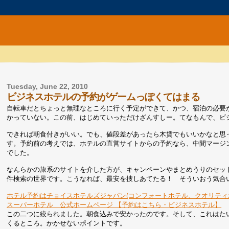
Tuesday, June 22, 2010
ビジネスホテルの予約がゲームっぽくてはまる
自転車だとちょっと無理なところに行く予定ができて、かつ、宿泊の必要
かっていない。この前、はじめていっただけざんすしー。てなもんで、ビ
できれば朝食付きがいい。でも、値段差があったら木賃でもいいかなと思
す。予約前の考えでは、ホテルの直営サイトからの予約なら、中間マージ
でした。
なんらかの旅系のサイトを介した方が、キャンペーンやまとめうりのセッ
件検索の世界です。こうなれば、最安を捜しあてたる！ そういおう気合
ホテル予約はチョイスホテルズジャパン(コンフォートホテル、クオリティ
スーパーホテル 公式ホームページ 【予約はこちら・ビジネスホテル】
この二つに絞られました。朝食込みで安かったのです。そして、これはた
くるところ。かかせないポイントです。