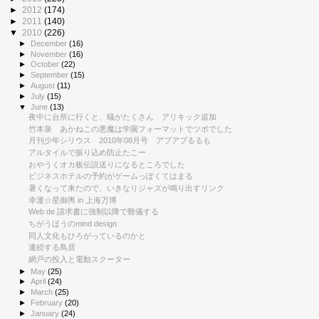
►
2012
(174)
►
2011
(140)
▼
2010
(226)
►
December
(16)
►
November
(16)
►
October
(22)
►
September
(15)
►
August
(11)
►
July
(15)
▼
June
(13)
夜中に台所に行くと、蟻がたくさん アリキック追加
竹本泉 あかねこの悪魔は学園フォーマットでツボでした
月刊少年シリウス 2010年08月号 アブアブるるも
アルタイルで振り込め防止たこー
おやうくオカ板伝説送りになるところでした
ビジネスホテルの予約がゲームっぽくてはまる
暑くなって来たので、いきなりジャズが鳴り出すリンク
幸運☆星御輿 in 上海万博
Web de 請求書に強制以降で難儀する
ちがうほうのmind design
同人文化もひろがっているのかと
連続する鳥居
網戸の投入と電動スクーター
►
May
(25)
►
April
(24)
►
March
(25)
►
February
(20)
►
January
(24)