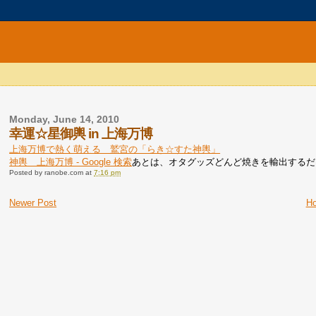
Monday, June 14, 2010
幸運☆星御輿 in 上海万博
上海万博で熱く萌える 鷲宮の「らき☆すた神輿」
神輿 上海万博 - Google 検索
あとは、オタグッズどんど焼きを輸出するだ
Posted by
ranobe.com
at
7:16 pm
Newer Post
H