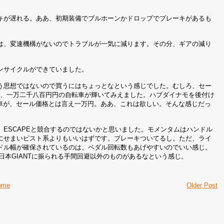
キが遅れる。ああ、初期装備でブルホーンかドロップでブレーキがあるも
。
は、変速機構がないのでトラブルが一気に減ります。その分、ギアの減り
ンサイクルができていました。
う思想ではないので買うにはちょっとなという感じでした。むしろ、セー
か、一万二千八百円円の自転車が輝いてみえました。ハブダイナモを後付け
ト車が、セール価格とは言え一万円。ああ、これは欲しい。そんな感じだっ
ESCAPEと競合するのではないかと思いました。モメンタムはハンドル
にせまいピスト系よりもいいはずです。ブレーキついてるし。ただ、ライ
ドル幅が確保されているのは、ペダル回転数もあげやすいのでいい感じ。
く日本GIANTに振られる手間回避以外のものがあるなという感じ。
ome
Older Post