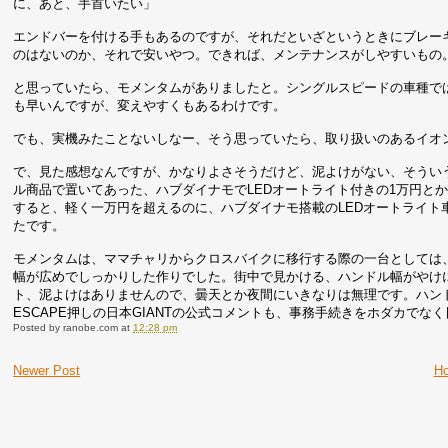
に、あと、手首いたい」
エンドバーを付ける手もあるのですが、それだといざというときにブレー
のはないのか、それで安いやつ。できれば、メンテナンスがしやすいもの
と思っていたら、モメンタムがありましたと。シングルスピードの車種で
も早いんですが、変えやすくもあるわけです。
でも、実機みたことないしなー、そう思っていたら、取り扱いのあるイオ
で、見た感想なんですが、かなりよさそうだけど、泥よけがない、そうい
ル商品で置いてあった、ハブダイナモでLEDオートライト付きの1万円と
すると、軽く一万円を超えるのに、ハブダイナモ搭載のLEDオートライ
たです。
モメンタムは、ママチャリからクロスバイクに移行する際の一台としては、
幅が広めでしっかりした作りでした。街中で見かける、ハンドル幅がやけ
ト、泥よけはありませんので、曇天とか夜間にいきなりは無理です。ハン
ESCAPE押しの日本GIANTの公式コメントも、事務手続きをホダカでな
Posted by
ranobe.com
at
12:28 pm
Newer Post
H