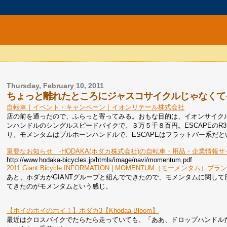
Thursday, February 10, 2011
ちょっと離れたところにジャスコサイクルじゃなくて
自転車｜イベント・キャンペーン｜イオンリテール株式会社
店の前を通ったので、ふらっと寄ってみる。おもな目的は、イオンサイクル
ンハンドルのシングルスピードバイクで、３万５千８百円。ESCAPEのR3
り。モメンタムはブルホーンハンドルで、ESCAPEはフラットバー系だ
重要なお知らせ -HODAKA(ホダカ株式会社)の自転車・用品・企業情報サ
http://www.hodaka-bicycles.jp/htmls/image/navi/momentum.pdf
2011 Giant Bicycle INFORMATION | MOMENTUM（モーメンタム
あと、ホダカがGIANTグループと組んでできたので、モメンタムに関して日
てきたのがモメンタムという感じ。
【ホイのホイのホイ！】ホダカ3【Khodaa-Bloom】
最近はクロスバイクでたらたら走っていても、「ああ、ドロップハンドル