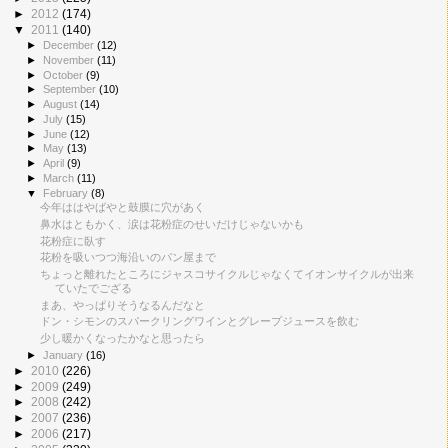
►
2012
(174)
▼
2011
(140)
►
December
(12)
►
November
(11)
►
October
(9)
►
September
(10)
►
August
(14)
►
July
(15)
►
June
(12)
►
May
(13)
►
April
(9)
►
March
(11)
▼
February
(8)
今年ははやばやと鼓膜に穴があく
鼻水はともかく、涙は花粉症のせいだけじゃないかも
花粉症に臥す
花粉を吸いつつ海沿いのパン屋まで
ちょっと離れたところにジャスコサイクルじゃなくてイオンサイクルが出来
ていたでござる
まあ、やっぱりそうなるんだなと
ドン・シモンのスパークリングワインとグレープジュースを飲む
少し暖かくなったかなと思ったら
►
January
(16)
►
2010
(226)
►
2009
(249)
►
2008
(242)
►
2007
(236)
►
2006
(217)