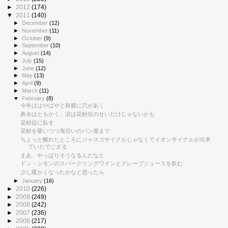
►
2012
(174)
▼
2011
(140)
►
December
(12)
►
November
(11)
►
October
(9)
►
September
(10)
►
August
(14)
►
July
(15)
►
June
(12)
►
May
(13)
►
April
(9)
►
March
(11)
▼
February
(8)
今年ははやばやと鼓膜に穴があく
鼻水はともかく、涙は花粉症のせいだけじゃないかも
花粉症に臥す
花粉を吸いつつ海沿いのパン屋まで
ちょっと離れたところにジャスコサイクルじゃなくてイオンサイクルが出来
ていたでござる
まあ、やっぱりそうなるんだなと
ドン・シモンのスパークリングワインとグレープジュースを飲む
少し暖かくなったかなと思ったら
►
January
(16)
►
2010
(226)
►
2009
(249)
►
2008
(242)
►
2007
(236)
►
2006
(217)