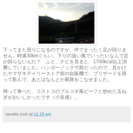
下ってまた登りになるのですが、件でまったく足が回りま
せん。時速30kmぐらい。下りの追い風でいったいなんで足
が回らないんだ？ ふと、ナビを見ると、1700kcal以上消
費していました。ハンガーノック寸前だったので、見かけ
たヤマザキデイリーストア前の自販機で、ブリザードを買
って飲んで、あとはなんとか家路をこなせました。
帰って食べた、コストコのプルコギ風ビーフと炒めた玉ね
ぎがおいしかったです（小並感）。
ranobe.com
at
11:18 pm