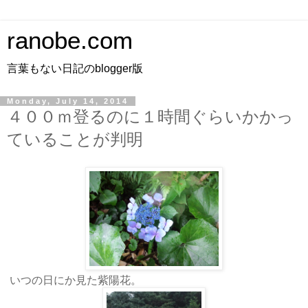
ranobe.com
言葉もない日記のblogger版
Monday, July 14, 2014
４００ｍ登るのに１時間ぐらいかかっ
ていることが判明
いつの日にか見た紫陽花。