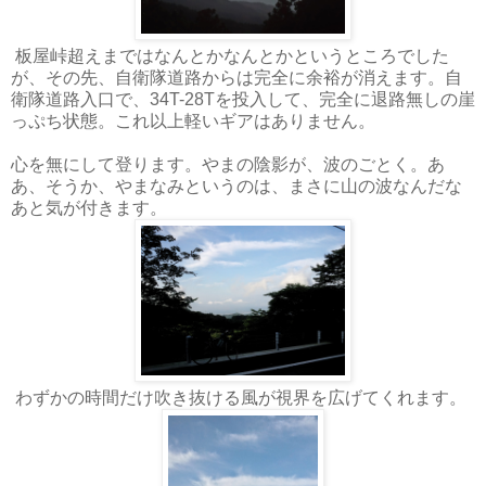
板屋峠超えまではなんとかなんとかというところでした
が、その先、自衛隊道路からは完全に余裕が消えます。自
衛隊道路入口で、34T-28Tを投入して、完全に退路無しの崖
っぷち状態。これ以上軽いギアはありません。
心を無にして登ります。やまの陰影が、波のごとく。あ
あ、そうか、やまなみというのは、まさに山の波なんだな
あと気が付きます。
わずかの時間だけ吹き抜ける風が視界を広げてくれます。