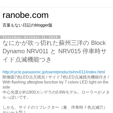
ranobe.com
言葉もない日記のblogger版
Thursday, October 11, 2018
なにかが吹っ切れた蘇州三洋の Block
Dynamo NRV011 と NRV015 停車時サ
イド点滅機能つき
http://cycle.panasonic.jp/ssem/products/nrv011/index.html
附侧面7色LED点灭残光 / サイド7色LED点滅残光機能付き /
With flashing afterglow function by 7 colors LED light on the
side
中心光度が約1800カンデラの0.8Wモデル。ローラーがメタ
ルっぽいです。
しかも、サイドのリフレクター（兼、停車時７色点滅穴）
がハート型！