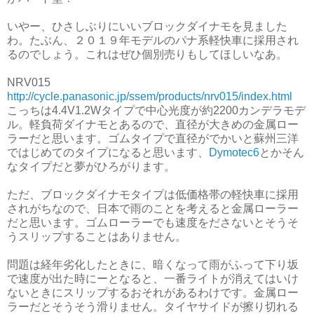
いやー、ひさしぶりにいいブロックダイナモを見ました
わ。たぶん、２０１９年モデルのパナ系軽快車に採用され
るのでしょう。これはぜひ個別売りもしてほしいなあ。
NRV015
http://cycle.panasonic.jp/ssem/products/nrv015/index.html
こっちは4.4V1.2Wタイプで中心光度が約2200カンデラモデ
ル。軽負荷ダイナモとあるので、直径が大きめの金属ロー
ラーだと思います。ゴムタイプで直径がでかいと蘇州三洋
ではじめてのタイプになると思います、
Dymotec6
とかそん
なタイプだと夢がひろがります。
ただ、ブロックダイナモタイプは低価格帯の軽快車に採用
されがちなので、日本で雨のことを考えると金属ローラー
だと思います。ゴムローラーでも速度をださないとそうそ
うスリップすることはありません。
問題は経年劣化したときに、暗くなって雨がふって下り坂
で速度が出た時にーとなると、一番ライトが消えてはいけ
ないときにスリップするおそれがあるわけです。金属ロー
ラーだとそうそう滑りません。タイヤサイドが擦り切れる