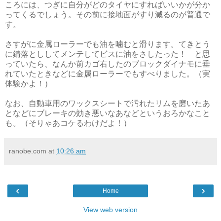
ころには、つぎに自分がどのタイヤにすればいいかが分か
ってくるでしょう。その前に接地面がすり減るのが普通で
す。
さすがに金属ローラーでも油を噛むと滑ります。てきとう
に錆落とししてメンテしてビスに油をさしたった！ と思
っていたら、なんか前カゴ右したのブロックダイナモに垂
れていたときなどに金属ローラーでもすべりました。（実
体験かよ！）
なお、自動車用のワックスシートで汚れたリムを磨いたあ
となどにブレーキの効き悪いなあなどというおろかなこと
も。（そりゃあコケるわけだよ！）
ranobe.com
at
10:26 am
‹
›
Home
View web version