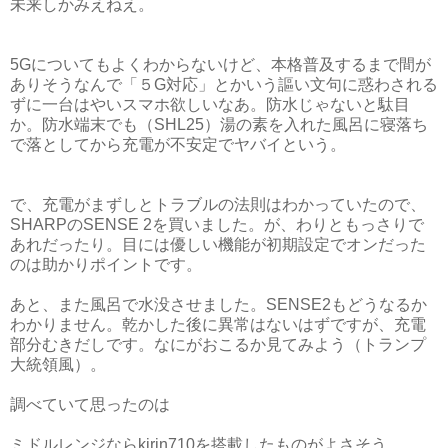
未来しかみえねえ。
5Gについてもよくわからないけど、本格普及するまで間が
ありそうなんで「５G対応」とかいう謳い文句に惑わされる
ずに一台はやいスマホ欲しいなあ。防水じゃないと駄目
か。防水端末でも（SHL25）湯の素を入れた風呂に寝落ち
で落としてから充電が不安定でヤバイという。
で、充電がまずしとトラブルの法則はわかっていたので、
SHARPのSENSE 2を買いました。が、わりともっさりで
あれだったり。目には優しい機能が初期設定でオンだった
のは助かりポイントです。
あと、また風呂で水没させました。SENSE2もどうなるか
わかりません。乾かした後に異常はないはずですが、充電
部分むきだしです。なにがおこるか見てみよう（トランプ
大統領風）。
調べていて思ったのは
ミドルレンジならkirin710を搭載したものがよさそう