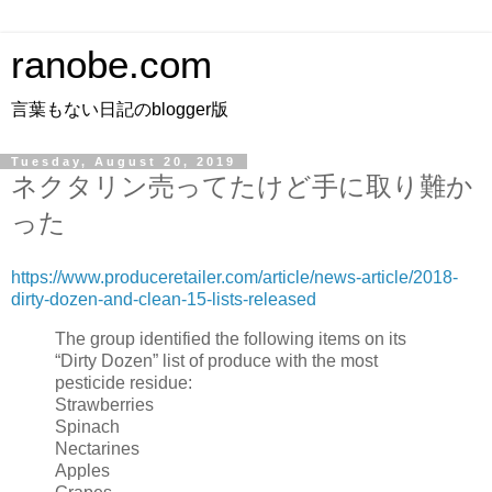
ranobe.com
言葉もない日記のblogger版
Tuesday, August 20, 2019
ネクタリン売ってたけど手に取り難か
った
https://www.produceretailer.com/article/news-article/2018-
dirty-dozen-and-clean-15-lists-released
The group identified the following items on its
“Dirty Dozen” list of produce with the most
pesticide residue:
Strawberries
Spinach
Nectarines
Apples