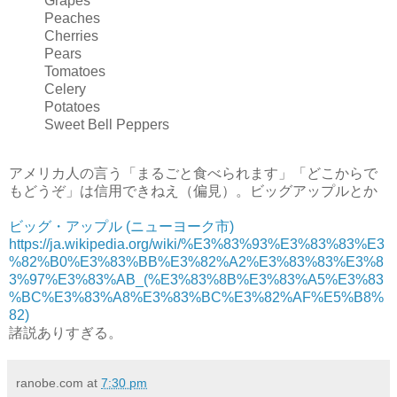
Grapes
Peaches
Cherries
Pears
Tomatoes
Celery
Potatoes
Sweet Bell Peppers
アメリカ人の言う「まるごと食べられます」「どこからで
もどうぞ」は信用できねえ（偏見）。ビッグアップルとか
ビッグ・アップル (ニューヨーク市)
https://ja.wikipedia.org/wiki/%E3%83%93%E3%83%83%E3
%82%B0%E3%83%BB%E3%82%A2%E3%83%83%E3%8
3%97%E3%83%AB_(%E3%83%8B%E3%83%A5%E3%83
%BC%E3%83%A8%E3%83%BC%E3%82%AF%E5%B8%
82)
諸説ありすぎる。
ranobe.com
at
7:30 pm