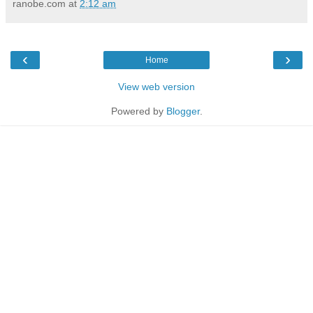
ranobe.com
at
2:12 am
‹
›
Home
View web version
Powered by
Blogger
.