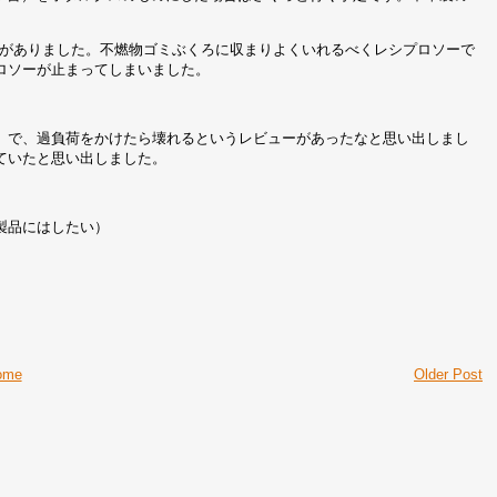
要がありました。不燃物ゴミぶくろに収まりよくいれるべくレシプロソーで
ロソーが止まってしまいました。
）で、過負荷をかけたら壊れるというレビューがあったなと思い出しまし
ていたと思い出しました。
製品にはしたい）
ome
Older Post