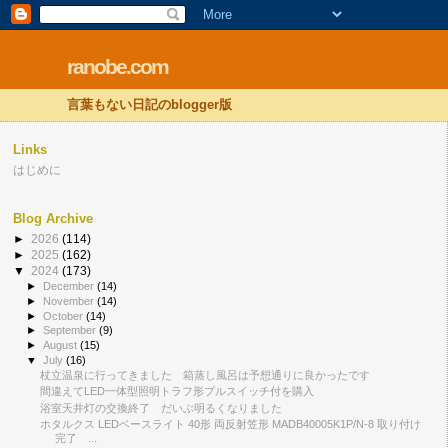
ranobe.com
言葉もない日記のblogger版
Links
はじめに
Blog Archive
►
2026
(114)
►
2025
(162)
▼
2024
(173)
►
December
(14)
►
November
(14)
►
October
(14)
►
September
(9)
►
August
(15)
▼
July
(16)
杖立温泉に行ってきました 箱蒸し風呂は予想通りに良かったです
間違えてLED一体型照明トラフ形プルスイッチ付を購入
浴室天井灯の交換終了 だいぶ明るくなりました
ホタルクス LEDベースライト 40形 両反射笠形 MADB40005K1P/N-8 取り付け
完了 ...