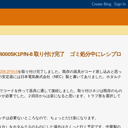
40005K1P/N-8 取り付け完了 ゴミ処分中にレシプロ
K1P/N-8
を取り付け完了しました。既存の器具がコード差し込みと思っ
の安定器には日本電気株式会社（NEC）製と書いてありました。ホタルク
でコードを作って器具に通して接続しました。取り付けネジは既存のもの
コツが必要でした。２回目からは楽になると思います。トラフ形を選択して
ッチは必要ないところなので、ちょっとだけ楽になります。
で６台）をホタルクスのものにした場合はさくっと行く予定です。中華製の