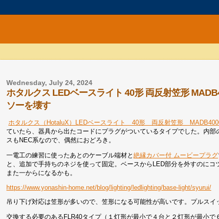
Wednesday, July 24, 2024
ホタルクス LEDベースライト 40形 両反射笠形 MADB
ソーを壊す
ホタルクス（HotaluX）LEDベースライト 40形 両反射笠形 MADB40005
ていたら、器具から出たコードにプラグがついているタイプでした。内部
スもNEC系なので、偶然におどろき。
一電工の練習に使ったあとのケーブル端材と
絶縁カバー付 ムービープラグ
と、追加で手持ちのネジを使って固定。ベースからLED部分を外すのに
また一からになるかも。
https://www.yonashin-home.net/blog/lighting/ledlighting/base-light/syurui/
吊り下げ対応は笠形が多いので、笠形になる可能性が高いです。プルスイ
交換する必要のあるFLR40タイプ（１灯形が最小で４台と２灯形が最小