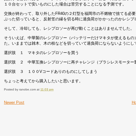
１０台セットで安いものにした場合は苦労することになる予測です。
交換が終わって、取り外したFR40の２灯型を福岡市の不燃物で捨てる必
ぶった切っていると、反射笠の縁を切る時に過負荷がかかったのかレシプ
そして、冷却しても、レシプロソーが再び動くことはありませんでした。
そういえば、中華製のレシプロソー（バッテリーだけマキタが使えるもの
た。いままでは雑木、木の枝などを切っていて過負荷にならないようにし
選択肢 １ マキタのレシプロソーを買う
選択肢 ２ 中華互換レシプロソーに再チャレンジ（ブラシレスモーター
選択肢 ３ １００Vコードありのものにしてしまう
ちょっと考えてから購入したいと思います。
Posted by
ranobe.com
at
11:03 pm
Newer Post
H