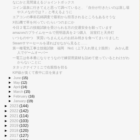
なにかと見間違えるジョイントボックス
コイン温泉に行きてえと思って調べていると、「自分が行きたいのは蒸し場
やスメなのでは？」と考えるように
エアコンの事前石綿調査で最初から拒否されるところもあるそうな
刈払機で草を刈っていたらいつのまにか
今日２電工の技能試験を受けられる方の交通安全を願っています
amazonのプライムセールで照明器具を２つ購入 浴室灯と天井灯
いつものやつ 実質いちまんえんのお好み焼きを食べてまいりました
Steamサマーセールを遅ればせながら見ると……
第一種電気工事士技能試験 福岡 No1（上下入れ替え２箇所） みかん星
人でゲームオーバー
一電工は冬本番になりそうなので練習用資材を詰めて使っているとわけがわ
からないことに
タタックナイフミニで右親指を切る
KIP線が臭くて夜中に目を覚ます
►
June
(15)
►
May
(12)
►
April
(14)
►
March
(15)
►
February
(16)
►
January
(19)
►
2023
(144)
►
2022
(142)
►
2021
(114)
►
2020
(103)
►
2019
(102)
►
2018
(120)
►
2017
(127)