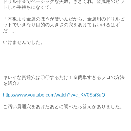
ドリル作業でベーシックな失敗。ささくれ。金属用のビッ
トしか手持ちになくて、
「木板より金属のほうが硬いんだから、金属用のドリルビ
ットでいきなり目的の大きさの穴をあけてもいけるはず
だ！」
いけませんでした。
キレイな貫通穴は〇〇するだけ！※簡単すぎるプロの方法
を紹介♪
https://www.youtube.com/watch?v=c_KV0Ssi3uQ
こ汚い貫通穴をあけたあとに調べたら答えがありました。