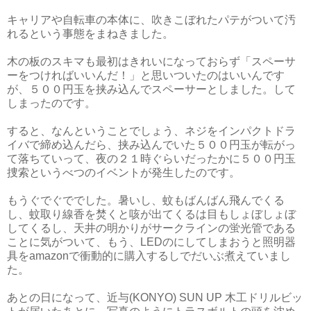
キャリアや自転車の本体に、吹きこぼれたパテがついて汚
れるという事態をまねきました。
木の板のスキマも最初はきれいになっておらず「スペーサ
ーをつければいいんだ！」と思いついたのはいいんです
が、５００円玉を挟み込んでスペーサーとしました。して
しまったのです。
すると、なんということでしょう、ネジをインパクトドラ
イバで締め込んだら、挟み込んでいた５００円玉が転がっ
て落ちていって、夜の２１時ぐらいだったかに５００円玉
捜索というべつのイベントが発生したのです。
もうぐでぐででした。暑いし、蚊もばんばん飛んでくる
し、蚊取り線香を焚くと咳が出てくるは目もしょぼしょぼ
してくるし、天井の明かりがサークラインの蛍光管である
ことに気がついて、もう、LEDのにしてしまおうと照明器
具をamazonで衝動的に購入するしでだいぶ煮えていまし
た。
あとの日になって、近与(KONYO) SUN UP 木工ドリルビッ