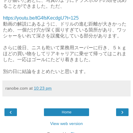
トが届いたあとに、写真のようにトラスボルトの頭を沈め
ることができました。ただ、
https://youtu.be/tG4fsKecdgU?t=125
動画の解説にあるように、ドリルの進む距離が大きかった
ため、一個だけ穴が深く掘りすぎている箇所があり、ワッ
シャーをいれて深さを誤魔化している部分があります。
さらに後日、ニスも乾いて業務用スーパーに行き、５ｋｇ
ほどの買い物をしてリアキャリアに乗せて帰ってはこれま
した。一応はゴールにたどり着きました。
別の日に結論をまとめたいと思います。
ranobe.com
at
10:23 pm
‹
›
Home
View web version