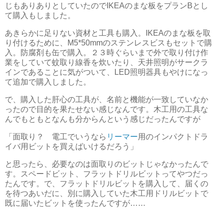
じもありありとしていたのでIKEAのまな板をプランBとし
て購入もしました。
あきらかに足りない資材と工具も購入。IKEAのまな板を取
り付けるために、M5*50mmのステンレスビスもセットで購
入。防腐剤も缶で購入。２３時ぐらいまで外で取り付け作
業をしていて蚊取り線香を炊いたり、天井照明がサークラ
インであることに気がついて、LED照明器具もやけになっ
て追加で購入しました。
で、購入した肝心の工具が、名前と機能が一致していなか
ったので目的を果たせない感じなんです。木工用の工具な
んでもともとなんも分からんという感じだったんですが
「面取り？ 電工でいうなら
リーマー
用のインパクトドラ
イバ用ビットを買えばいけるだろう」
と思ったら、必要なのは面取りのビットじゃなかったんで
す。スペードビット、フラットドリルビットってやつだっ
たんです。で、フラットドリルビットを購入して、届くの
を待つあいだに、別に購入していた木工用ドリルビットで
既に届いたビットを使ったんですが……